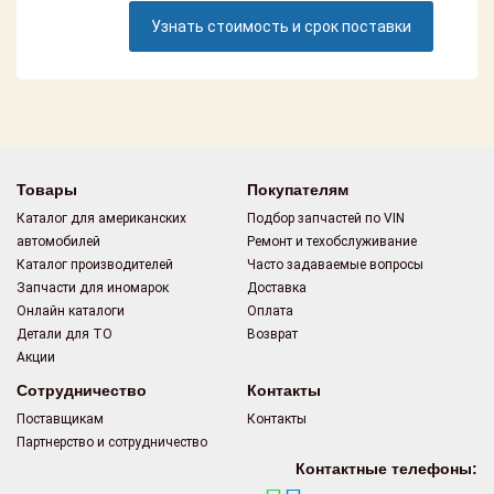
Поставщикам
Узнать стоимость и срок поставки
Партнерство и
сотрудничество
Акции
Новости
Товары
Покупателям
Каталог для американских
Подбор запчастей по VIN
Как оформить
автомобилей
Ремонт и техобслуживание
заказ
Каталог производителей
Часто задаваемые вопросы
Запчасти для иномарок
Доставка
Контакты
Онлайн каталоги
Оплата
Детали для ТО
Возврат
Акции
Сотрудничество
Контакты
Поставщикам
Контакты
Партнерство и сотрудничество
Контактные телефоны: