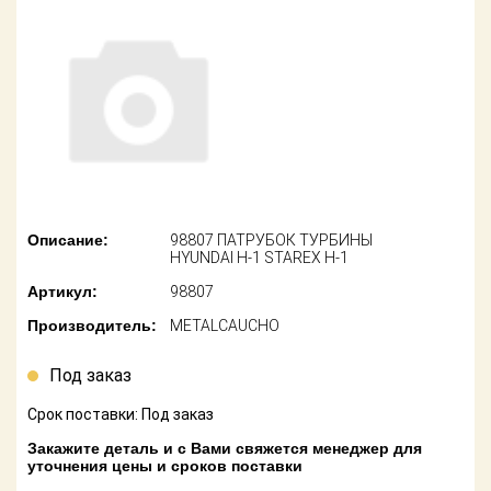
американских
автомобилей
Оплата
Онлайн каталоги
Возврат
- любые
запчасти
Поставщикам
Подбор по
Партнерство и
запросу
сотрудничество
Акции
Детали для ТО
Описание:
98807 ПАТРУБОК ТУРБИНЫ
HYUNDAI H-1 STAREX H-1
Новости
Ремонт и
Артикул:
98807
техобслуживание
Как оформить
Производитель:
METALCAUCHO
заказ
Доставка
Под заказ
Контакты
Оплата
Срок поставки: Под заказ
Возврат
Закажите деталь и с Вами свяжется менеджер для
уточнения цены и сроков поставки