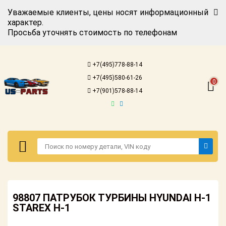
Уважаемые клиенты, цены носят информационный
характер.
Просьба уточнять стоимость по телефонам
Авторизация
Регистрация
+7(495)778-88-14
Каталог для
+7(495)580-61-26
американских
0
автомобилей
+7(901)578-88-14
Онлайн каталоги
- любые
запчасти
Подбор по
запросу
Детали для ТО
Авторизация
Ремонт и
98807 ПАТРУБОК ТУРБИНЫ HYUNDAI H-1
Регистрация
техобслуживание
STAREX H-1
Каталог для
Доставка