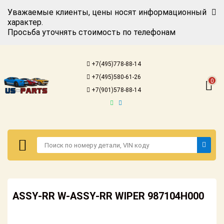
Уважаемые клиенты, цены носят информационный
характер.
Просьба уточнять стоимость по телефонам
Авторизация
Регистрация
+7(495)778-88-14
Каталог для
+7(495)580-61-26
американских
0
автомобилей
+7(901)578-88-14
Онлайн каталоги
- любые
запчасти
Подбор по
запросу
Детали для ТО
Авторизация
Ремонт и
ASSY-RR W-ASSY-RR WIPER 987104H000
Регистрация
техобслуживание
Каталог для
Доставка