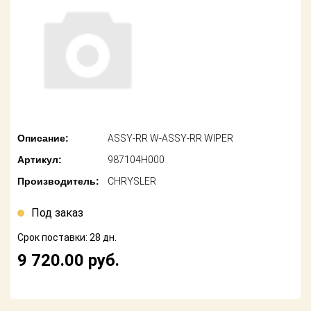
американских
автомобилей
Оплата
Онлайн каталоги
Возврат
- любые
запчасти
Поставщикам
Подбор по
Партнерство и
запросу
сотрудничество
Описание:
ASSY-RR W-ASSY-RR WIPER
Акции
Детали для ТО
Артикул:
987104H000
Новости
Ремонт и
Производитель:
CHRYSLER
техобслуживание
Как оформить
заказ
Под заказ
Доставка
Срок поставки: 28 дн.
Контакты
Оплата
9 720.00
руб.
Возврат