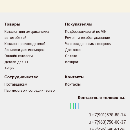
Поставщикам
Партнерство и
сотрудничество
Товары
Покупателям
Каталог для американских
Подбор запчастей по VIN
Акции
автомобилей
Ремонт и техобслуживание
Каталог производителей
Часто задаваемые вопросы
Новости
Запчасти для иномарок
Доставка
Онлайн каталоги
Оплата
Как оформить
Детали для ТО
Возврат
заказ
Акции
Сотрудничество
Контакты
Контакты
Поставщикам
Контакты
Партнерство и сотрудничество
Контактные телефоны:
+7(901)578-88-14
+7(963)750-00-37
+7(495)580-61-26