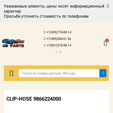
Уважаемые клиенты, цены носят информационный
характер.
Просьба уточнять стоимость по телефонам
Авторизация
Регистрация
+7(495)778-88-14
Каталог для
+7(495)580-61-26
американских
0
автомобилей
+7(901)578-88-14
Онлайн каталоги
- любые
запчасти
Подбор по
запросу
Детали для ТО
Авторизация
Ремонт и
CLIP-HOSE 9866224000
Регистрация
техобслуживание
Каталог для
Доставка