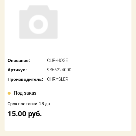
американских
автомобилей
Оплата
Онлайн каталоги
Возврат
- любые
запчасти
Поставщикам
Подбор по
Партнерство и
запросу
сотрудничество
Описание:
CLIP-HOSE
Акции
Детали для ТО
Артикул:
9866224000
Новости
Ремонт и
Производитель:
CHRYSLER
техобслуживание
Как оформить
заказ
Под заказ
Доставка
Срок поставки: 28 дн.
Контакты
Оплата
15.00
руб.
Возврат