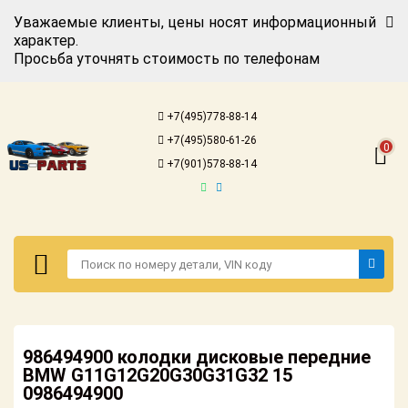
Уважаемые клиенты, цены носят информационный
характер.
Просьба уточнять стоимость по телефонам
Авторизация
Регистрация
+7(495)778-88-14
Каталог для
+7(495)580-61-26
американских
0
автомобилей
+7(901)578-88-14
Онлайн каталоги
- любые
запчасти
Подбор по
запросу
Детали для ТО
Авторизация
Ремонт и
986494900 колодки дисковые передние
Регистрация
техобслуживание
BMW G11G12G20G30G31G32 15
0986494900
Каталог для
Доставка