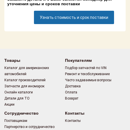
Поставщикам
уточнения цены и сроков поставки
Партнерство и
Узнать стоимость и срок поставки
сотрудничество
Акции
Новости
Как оформить
Товары
Покупателям
заказ
Каталог для американских
Подбор запчастей по VIN
автомобилей
Ремонт и техобслуживание
Контакты
Каталог производителей
Часто задаваемые вопросы
Запчасти для иномарок
Доставка
Онлайн каталоги
Оплата
Детали для ТО
Возврат
Акции
Сотрудничество
Контакты
Поставщикам
Контакты
Партнерство и сотрудничество