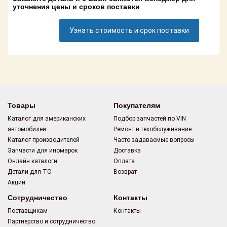
Поставщикам
уточнения цены и сроков поставки
Партнерство и
Узнать стоимость и срок поставки
сотрудничество
Акции
Новости
Как оформить
Товары
Покупателям
заказ
Каталог для американских
Подбор запчастей по VIN
автомобилей
Ремонт и техобслуживание
Контакты
Каталог производителей
Часто задаваемые вопросы
Запчасти для иномарок
Доставка
Онлайн каталоги
Оплата
Детали для ТО
Возврат
Акции
Сотрудничество
Контакты
Поставщикам
Контакты
Партнерство и сотрудничество