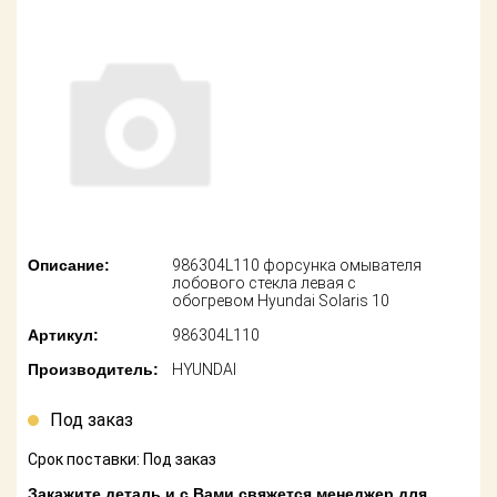
американских
автомобилей
Оплата
Онлайн каталоги
Возврат
- любые
запчасти
Поставщикам
Подбор по
Партнерство и
запросу
сотрудничество
Акции
Детали для ТО
Описание:
986304L110 форсунка омывателя
Новости
Ремонт и
лобового стекла левая с
техобслуживание
обогревом Hyundai Solaris 10
Как оформить
Артикул:
986304L110
заказ
Доставка
Производитель:
HYUNDAI
Контакты
Оплата
Под заказ
Возврат
Срок поставки: Под заказ
Закажите деталь и с Вами свяжется менеджер для