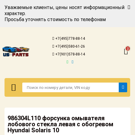
Уважаемые клиенты, цены носят информационный
характер.
Просьба уточнять стоимость по телефонам
Авторизация
Регистрация
+7(495)778-88-14
Каталог для
+7(495)580-61-26
американских
0
автомобилей
+7(901)578-88-14
Онлайн каталоги
- любые
запчасти
Подбор по
запросу
Детали для ТО
Авторизация
Ремонт и
986304L110 форсунка омывателя
Регистрация
техобслуживание
лобового стекла левая с обогревом
Hyundai Solaris 10
Каталог для
Доставка