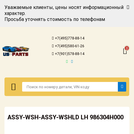
Уважаемые клиенты, цены носят информационный
характер.
Просьба уточнять стоимость по телефонам
Авторизация
Регистрация
+7(495)778-88-14
Каталог для
+7(495)580-61-26
американских
0
автомобилей
+7(901)578-88-14
Онлайн каталоги
- любые
запчасти
Подбор по
запросу
Детали для ТО
Авторизация
Ремонт и
ASSY-WSH-ASSY-WSHLD LH 986304H000
Регистрация
техобслуживание
Каталог для
Доставка