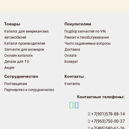
Поставщикам
Партнерство и
сотрудничество
Товары
Покупателям
Каталог для американских
Подбор запчастей по VIN
Акции
автомобилей
Ремонт и техобслуживание
Каталог производителей
Часто задаваемые вопросы
Новости
Запчасти для иномарок
Доставка
Онлайн каталоги
Оплата
Как оформить
Детали для ТО
Возврат
заказ
Акции
Сотрудничество
Контакты
Контакты
Поставщикам
Контакты
Партнерство и сотрудничество
Контактные телефоны:
+7(901)578-88-14
+7(963)750-00-37
+7(495)580-61-26