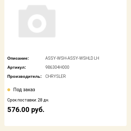
американских
автомобилей
Оплата
Онлайн каталоги
Возврат
- любые
запчасти
Поставщикам
Подбор по
Партнерство и
запросу
сотрудничество
Описание:
ASSY-WSH-ASSY-WSHLD LH
Акции
Детали для ТО
Артикул:
986304H000
Новости
Ремонт и
Производитель:
CHRYSLER
техобслуживание
Как оформить
заказ
Под заказ
Доставка
Срок поставки: 28 дн.
Контакты
Оплата
576.00
руб.
Возврат