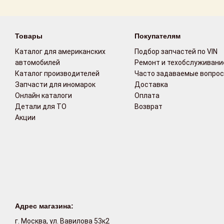
Возврат
Товары
Покупателям
Поставщикам
Каталог для американских
Подбор запчастей по VIN
Партнерство и
автомобилей
Ремонт и техобслуживани
сотрудничество
Каталог производителей
Часто задаваемые вопро
Запчасти для иномарок
Доставка
Акции
Онлайн каталоги
Оплата
Детали для ТО
Возврат
Акции
Новости
Как оформить
заказ
Контакты
Адрес магазина:
г. Москва, ул. Вавилова 53к2