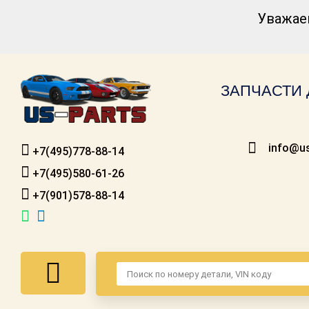
Уважае
Каталог для
американских
автомобилей
ЗАПЧАСТИ 
Онлайн каталоги
- любые
запчасти
info@us
+7(495)778-88-14
Подбор по
запросу
+7(495)580-61-26
+7(901)578-88-14
Детали для ТО
Ремонт и
техобслуживание
Доставка
Оплата