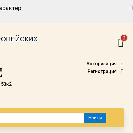
Найти
рактер.
0
ВРОПЕЙСКИХ
Авторизация
00
Регистрация
й
 53к2
Найти