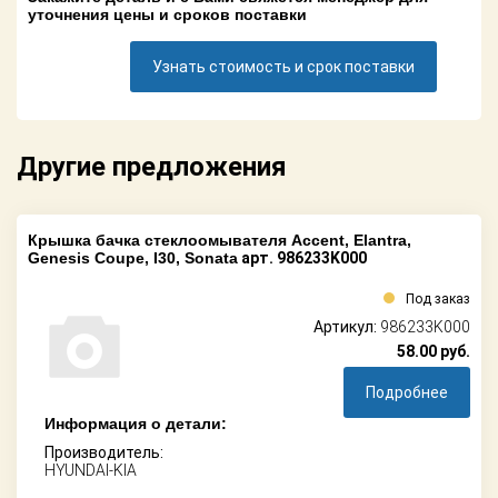
Поставщикам
уточнения цены и сроков поставки
Партнерство и
Узнать стоимость и срок поставки
сотрудничество
Акции
Другие предложения
Новости
Как оформить
Крышка бачка стеклоомывателя Accent, Elantra,
заказ
Genesis Coupe, I30, Sonata
арт. 986233K000
Контакты
Под заказ
Артикул:
986233K000
58.00
руб.
Подробнее
Информация о детали:
Производитель:
HYUNDAI-KIA