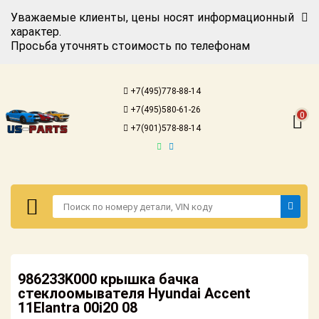
Уважаемые клиенты, цены носят информационный
характер.
Просьба уточнять стоимость по телефонам
Авторизация
Регистрация
+7(495)778-88-14
Каталог для
+7(495)580-61-26
американских
0
автомобилей
+7(901)578-88-14
Онлайн каталоги
- любые
запчасти
Подбор по
запросу
Детали для ТО
Авторизация
Ремонт и
986233K000 крышка бачка
Регистрация
техобслуживание
стеклоомывателя Hyundai Accent
11Elantra 00i20 08
Каталог для
Доставка