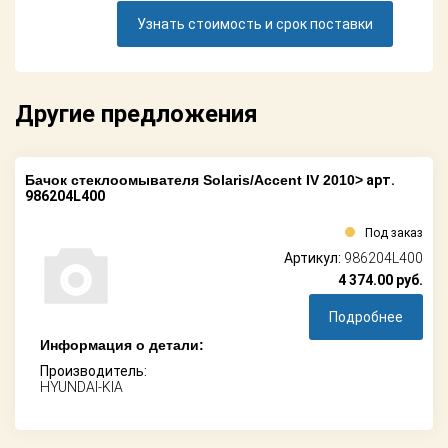
Поставщикам
Узнать стоимость и срок поставки
Партнерство и
сотрудничество
Другие предложения
Акции
Новости
Бачок стеклоомывателя Solaris/Accent IV 2010>
арт.
986204L400
Как оформить
заказ
Под заказ
Артикул:
986204L400
Контакты
4 374.00
руб.
Подробнее
Информация о детали:
Производитель:
HYUNDAI-KIA