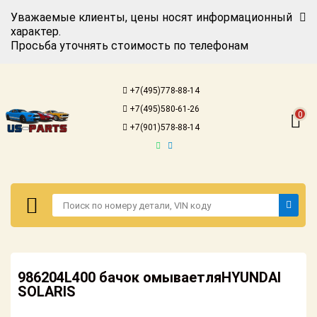
Уважаемые клиенты, цены носят информационный
характер.
Просьба уточнять стоимость по телефонам
Авторизация
Регистрация
+7(495)778-88-14
Каталог для
+7(495)580-61-26
американских
0
автомобилей
+7(901)578-88-14
Онлайн каталоги
- любые
запчасти
Подбор по
запросу
Детали для ТО
Авторизация
Ремонт и
986204L400 бачок омываетляHYUNDAI
Регистрация
техобслуживание
SOLARIS
Каталог для
Доставка