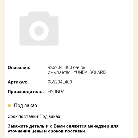
американских
автомобилей
Оплата
Онлайн каталоги
Возврат
- любые
запчасти
Поставщикам
Подбор по
Партнерство и
запросу
сотрудничество
Акции
Детали для ТО
Описание:
986204L400 бачок
омываетляHYUNDAI SOLARIS
Новости
Ремонт и
Артикул:
986204L400
техобслуживание
Как оформить
Производитель:
HYUNDAI
заказ
Доставка
Под заказ
Контакты
Оплата
Срок поставки: Под заказ
Возврат
Закажите деталь и с Вами свяжется менеджер для
уточнения цены и сроков поставки