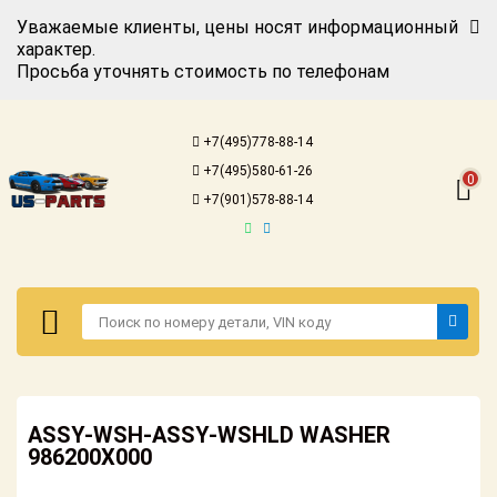
Уважаемые клиенты, цены носят информационный
характер.
Просьба уточнять стоимость по телефонам
Авторизация
Регистрация
+7(495)778-88-14
Каталог для
+7(495)580-61-26
американских
0
автомобилей
+7(901)578-88-14
Онлайн каталоги
- любые
запчасти
Подбор по
запросу
Детали для ТО
Авторизация
Ремонт и
ASSY-WSH-ASSY-WSHLD WASHER
Регистрация
техобслуживание
986200X000
Каталог для
Доставка