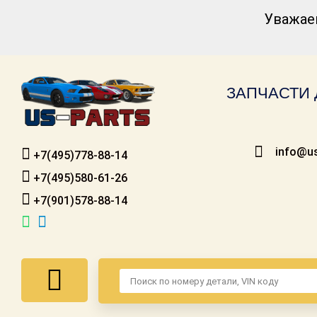
Уважае
Каталог для
американских
автомобилей
ЗАПЧАСТИ 
Онлайн каталоги
- любые
запчасти
info@us
+7(495)778-88-14
Подбор по
запросу
+7(495)580-61-26
+7(901)578-88-14
Детали для ТО
Ремонт и
техобслуживание
Доставка
Оплата