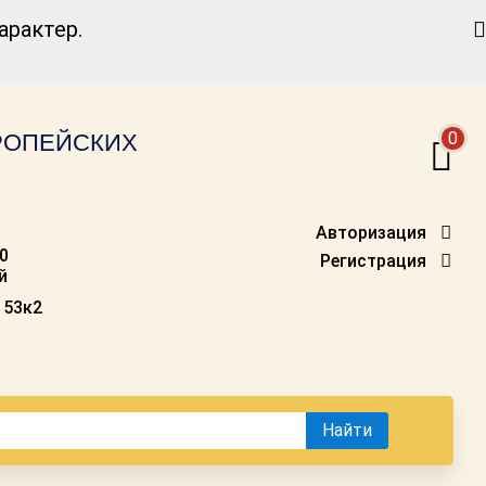
Найти
рактер.
0
ВРОПЕЙСКИХ
Авторизация
00
Регистрация
й
 53к2
Найти