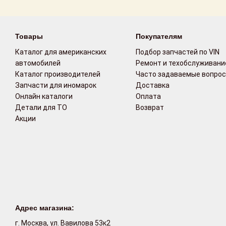
Возврат
Товары
Покупателям
Поставщикам
Каталог для американских
Подбор запчастей по VIN
Партнерство и
автомобилей
Ремонт и техобслуживани
сотрудничество
Каталог производителей
Часто задаваемые вопро
Запчасти для иномарок
Доставка
Акции
Онлайн каталоги
Оплата
Детали для ТО
Возврат
Акции
Новости
Как оформить
заказ
Контакты
Адрес магазина:
г. Москва, ул. Вавилова 53к2