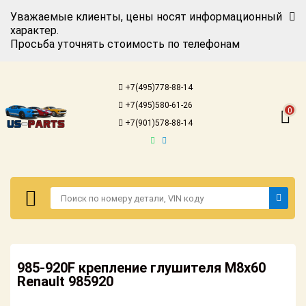
Уважаемые клиенты, цены носят информационный
характер.
Просьба уточнять стоимость по телефонам
Авторизация
Регистрация
+7(495)778-88-14
Каталог для
+7(495)580-61-26
американских
0
автомобилей
+7(901)578-88-14
Онлайн каталоги
- любые
запчасти
Подбор по
запросу
Детали для ТО
Авторизация
Ремонт и
985-920F крепление глушителя M8х60
Регистрация
техобслуживание
Renault 985920
Каталог для
Доставка