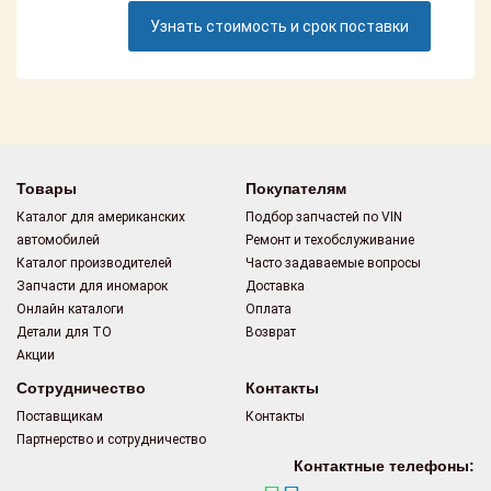
Поставщикам
Узнать стоимость и срок поставки
Партнерство и
сотрудничество
Акции
Новости
Товары
Покупателям
Каталог для американских
Подбор запчастей по VIN
Как оформить
автомобилей
Ремонт и техобслуживание
заказ
Каталог производителей
Часто задаваемые вопросы
Запчасти для иномарок
Доставка
Контакты
Онлайн каталоги
Оплата
Детали для ТО
Возврат
Акции
Сотрудничество
Контакты
Поставщикам
Контакты
Партнерство и сотрудничество
Контактные телефоны: