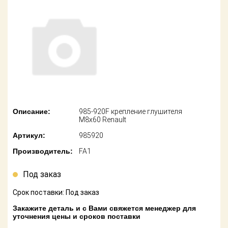
американских
автомобилей
Оплата
Онлайн каталоги
Возврат
- любые
запчасти
Поставщикам
Подбор по
Партнерство и
запросу
сотрудничество
Акции
Детали для ТО
Описание:
985-920F крепление глушителя
M8х60 Renault
Новости
Ремонт и
Артикул:
985920
техобслуживание
Как оформить
Производитель:
FA1
заказ
Доставка
Под заказ
Контакты
Оплата
Срок поставки: Под заказ
Возврат
Закажите деталь и с Вами свяжется менеджер для
уточнения цены и сроков поставки