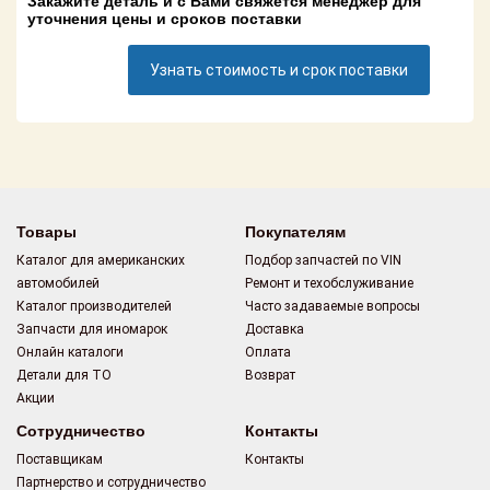
Закажите деталь и с Вами свяжется менеджер для
Поставщикам
уточнения цены и сроков поставки
Партнерство и
Узнать стоимость и срок поставки
сотрудничество
Акции
Новости
Как оформить
Товары
Покупателям
заказ
Каталог для американских
Подбор запчастей по VIN
автомобилей
Ремонт и техобслуживание
Контакты
Каталог производителей
Часто задаваемые вопросы
Запчасти для иномарок
Доставка
Онлайн каталоги
Оплата
Детали для ТО
Возврат
Акции
Сотрудничество
Контакты
Поставщикам
Контакты
Партнерство и сотрудничество