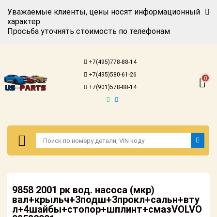
Уважаемые клиенты, цены носят информационный
характер.
Просьба уточнять стоимость по телефонам
Авторизация
Регистрация
+7(495)778-88-14
Каталог для
+7(495)580-61-26
американских
0
автомобилей
+7(901)578-88-14
Онлайн каталоги
- любые
запчасти
Подбор по
запросу
Детали для ТО
Авторизация
Ремонт и
9858 2001 рк вод. насоса (мкр)
Регистрация
техобслуживание
вал+крыльч+3подш+3прокл+сальн+вту
л+4шайбы+стопор+шплинт+смазVOLVO
Каталог для
Доставка