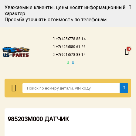
Уважаемые клиенты, цены носят информационный
характер.
Просьба уточнять стоимость по телефонам
Авторизация
Регистрация
+7(495)778-88-14
Каталог для
+7(495)580-61-26
американских
0
автомобилей
+7(901)578-88-14
Онлайн каталоги
- любые
запчасти
Подбор по
запросу
Детали для ТО
Авторизация
Ремонт и
985203M000 ДАТЧИК
Регистрация
техобслуживание
Каталог для
Доставка