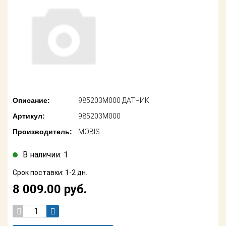
американских
автомобилей
Оплата
Онлайн каталоги
Возврат
- любые
запчасти
Поставщикам
Подбор по
Партнерство и
запросу
сотрудничество
Описание:
985203M000 ДАТЧИК
Акции
Детали для ТО
Артикул:
985203M000
Новости
Ремонт и
Производитель:
MOBIS
техобслуживание
Как оформить
заказ
В наличии: 1
Доставка
Срок поставки: 1-2 дн.
Контакты
Оплата
8 009.00
руб.
Возврат