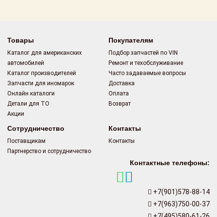
Поставщикам
Партнерство и
сотрудничество
Товары
Покупателям
Каталог для американских
Подбор запчастей по VIN
Акции
автомобилей
Ремонт и техобслуживание
Каталог производителей
Часто задаваемые вопросы
Новости
Запчасти для иномарок
Доставка
Онлайн каталоги
Оплата
Как оформить
Детали для ТО
Возврат
заказ
Акции
Сотрудничество
Контакты
Контакты
Поставщикам
Контакты
Партнерство и сотрудничество
Контактные телефоны:
+7(901)578-88-14
+7(963)750-00-37
+7(495)580-61-26