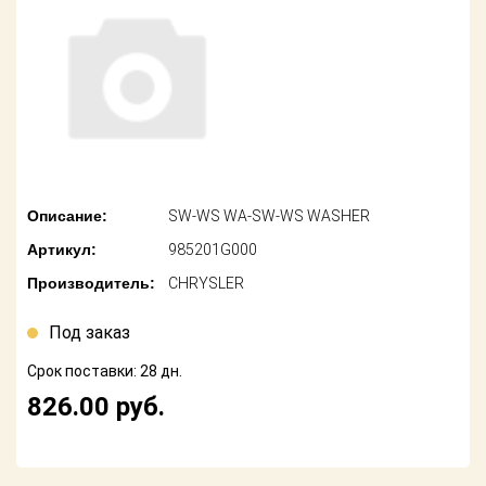
американских
автомобилей
Оплата
Онлайн каталоги
Возврат
- любые
запчасти
Поставщикам
Подбор по
Партнерство и
запросу
сотрудничество
Описание:
SW-WS WA-SW-WS WASHER
Акции
Детали для ТО
Артикул:
985201G000
Новости
Ремонт и
Производитель:
CHRYSLER
техобслуживание
Как оформить
заказ
Под заказ
Доставка
Срок поставки: 28 дн.
Контакты
Оплата
826.00
руб.
Возврат