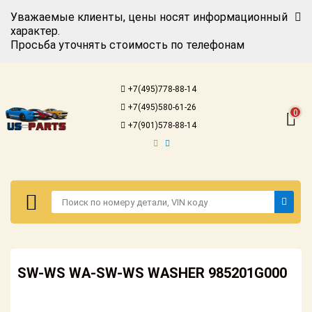
Уважаемые клиенты, цены носят информационный
характер.
Просьба уточнять стоимость по телефонам
Авторизация
Регистрация
+7(495)778-88-14
Каталог для
+7(495)580-61-26
американских
0
автомобилей
+7(901)578-88-14
Онлайн каталоги
- любые
запчасти
Подбор по
запросу
Детали для ТО
Авторизация
Ремонт и
SW-WS WA-SW-WS WASHER 985201G000
Регистрация
техобслуживание
Каталог для
Доставка