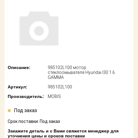
американских
автомобилей
Оплата
Онлайн каталоги
Возврат
- любые
запчасти
Поставщикам
Подбор по
Партнерство и
запросу
сотрудничество
Акции
Детали для ТО
Описание:
985102L100 мотор
стеклоомывателя Hyundai I30 1.6
Новости
GAMMA
Ремонт и
техобслуживание
Артикул:
985102L100
Как оформить
заказ
Производитель:
MOBIS
Доставка
Контакты
Под заказ
Оплата
Срок поставки: Под заказ
Возврат
Закажите деталь и с Вами свяжется менеджер для
уточнения цены и сроков поставки