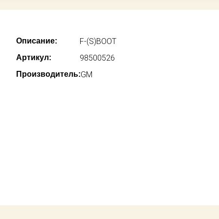
Описание:
F-(S)BOOT
Артикул:
98500526
Производитель:
GM