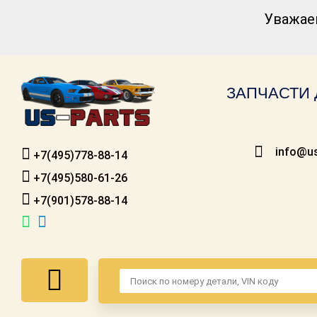
Уважае
Каталог для
американских
автомобилей
ЗАПЧАСТИ 
Онлайн каталоги
- любые
запчасти
info@us
+7(495)778-88-14
Подбор по
запросу
+7(495)580-61-26
+7(901)578-88-14
Детали для ТО
Ремонт и
техобслуживание
Доставка
Оплата