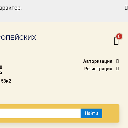
Найти
рактер.
0
ВРОПЕЙСКИХ
Авторизация
00
Регистрация
й
 53к2
Найти