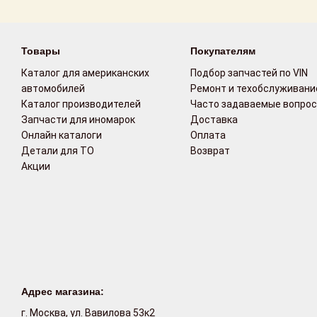
Возврат
Товары
Покупателям
Поставщикам
Каталог для американских
Подбор запчастей по VIN
Партнерство и
автомобилей
Ремонт и техобслуживани
сотрудничество
Каталог производителей
Часто задаваемые вопро
Запчасти для иномарок
Доставка
Акции
Онлайн каталоги
Оплата
Детали для ТО
Возврат
Акции
Новости
Как оформить
заказ
Контакты
Адрес магазина:
г. Москва, ул. Вавилова 53к2