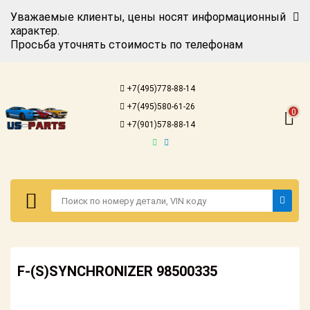
Уважаемые клиенты, цены носят информационный
характер.
Просьба уточнять стоимость по телефонам
Авторизация
Регистрация
+7(495)778-88-14
Каталог для
+7(495)580-61-26
американских
0
автомобилей
+7(901)578-88-14
Онлайн каталоги
- любые
запчасти
Подбор по
запросу
Детали для ТО
Авторизация
Ремонт и
F-(S)SYNCHRONIZER 98500335
Регистрация
техобслуживание
Каталог для
Доставка