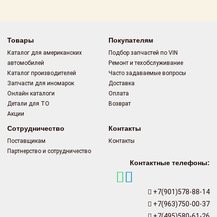
Поставщикам
Партнерство и
сотрудничество
Товары
Покупателям
Каталог для американских
Подбор запчастей по VIN
Акции
автомобилей
Ремонт и техобслуживание
Каталог производителей
Часто задаваемые вопросы
Новости
Запчасти для иномарок
Доставка
Онлайн каталоги
Оплата
Как оформить
Детали для ТО
Возврат
заказ
Акции
Сотрудничество
Контакты
Контакты
Поставщикам
Контакты
Партнерство и сотрудничество
Контактные телефоны:
+7(901)578-88-14
+7(963)750-00-37
+7(495)580-61-26