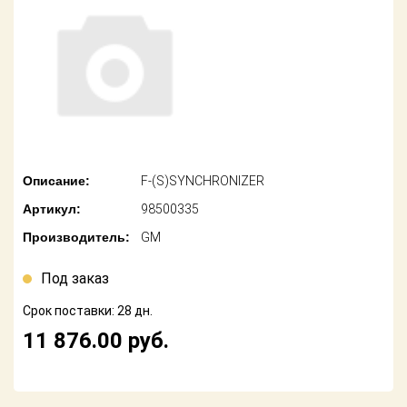
американских
автомобилей
Оплата
Онлайн каталоги
Возврат
- любые
запчасти
Поставщикам
Подбор по
Партнерство и
запросу
сотрудничество
Описание:
F-(S)SYNCHRONIZER
Акции
Детали для ТО
Артикул:
98500335
Новости
Ремонт и
Производитель:
GM
техобслуживание
Как оформить
заказ
Под заказ
Доставка
Срок поставки: 28 дн.
Контакты
Оплата
11 876.00
руб.
Возврат