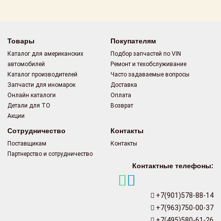
Поставщикам
Партнерство и
сотрудничество
Товары
Покупателям
Каталог для американских
Подбор запчастей по VIN
Акции
автомобилей
Ремонт и техобслуживание
Каталог производителей
Часто задаваемые вопросы
Новости
Запчасти для иномарок
Доставка
Онлайн каталоги
Оплата
Как оформить
Детали для ТО
Возврат
заказ
Акции
Сотрудничество
Контакты
Контакты
Поставщикам
Контакты
Партнерство и сотрудничество
Контактные телефоны:
+7(901)578-88-14
+7(963)750-00-37
+7(495)580-61-26