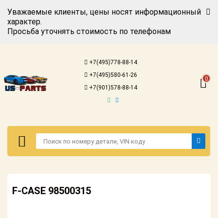
Уважаемые клиенты, цены носят информационный
характер.
Просьба уточнять стоимость по телефонам
Авторизация
Регистрация
+7(495)778-88-14
Каталог для
+7(495)580-61-26
американских
0
автомобилей
+7(901)578-88-14
Онлайн каталоги
- любые
запчасти
Подбор по
запросу
Детали для ТО
Авторизация
Ремонт и
F-CASE 98500315
Регистрация
техобслуживание
Каталог для
Доставка