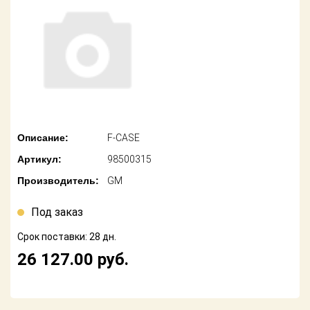
американских
автомобилей
Оплата
Онлайн каталоги
Возврат
- любые
запчасти
Поставщикам
Подбор по
Партнерство и
запросу
сотрудничество
Описание:
F-CASE
Акции
Детали для ТО
Артикул:
98500315
Новости
Ремонт и
Производитель:
GM
техобслуживание
Как оформить
заказ
Под заказ
Доставка
Срок поставки: 28 дн.
Контакты
Оплата
26 127.00
руб.
Возврат