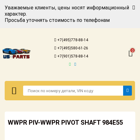
Уважаемые клиенты, цены носят информационный
характер.
Просьба уточнять стоимость по телефонам
Авторизация
Регистрация
+7(495)778-88-14
Каталог для
+7(495)580-61-26
американских
0
автомобилей
+7(901)578-88-14
Онлайн каталоги
- любые
запчасти
Подбор по
запросу
Детали для ТО
Авторизация
Ремонт и
WWPR PIV-WWPR PIVOT SHAFT 984E55
Регистрация
техобслуживание
Каталог для
Доставка