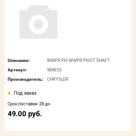
американских
автомобилей
Оплата
Онлайн каталоги
Возврат
- любые
запчасти
Поставщикам
Подбор по
Партнерство и
запросу
сотрудничество
Описание:
WWPR PIV-WWPR PIVOT SHAFT
Акции
Детали для ТО
Артикул:
984E55
Новости
Ремонт и
Производитель:
CHRYSLER
техобслуживание
Как оформить
заказ
Под заказ
Доставка
Срок поставки: 28 дн.
Контакты
Оплата
49.00
руб.
Возврат