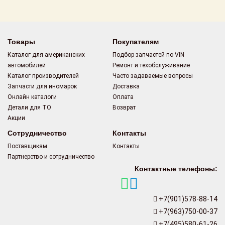
Поставщикам
Партнерство и
сотрудничество
Товары
Покупателям
Каталог для американских
Подбор запчастей по VIN
Акции
автомобилей
Ремонт и техобслуживание
Каталог производителей
Часто задаваемые вопросы
Новости
Запчасти для иномарок
Доставка
Онлайн каталоги
Оплата
Как оформить
Детали для ТО
Возврат
заказ
Акции
Сотрудничество
Контакты
Контакты
Поставщикам
Контакты
Партнерство и сотрудничество
Контактные телефоны:
+7(901)578-88-14
+7(963)750-00-37
+7(495)580-61-26