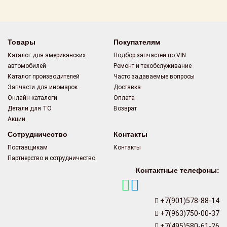
Поставщикам
Партнерство и
сотрудничество
Товары
Покупателям
Каталог для американских
Подбор запчастей по VIN
Акции
автомобилей
Ремонт и техобслуживание
Каталог производителей
Часто задаваемые вопросы
Новости
Запчасти для иномарок
Доставка
Онлайн каталоги
Оплата
Как оформить
Детали для ТО
Возврат
заказ
Акции
Сотрудничество
Контакты
Контакты
Поставщикам
Контакты
Партнерство и сотрудничество
Контактные телефоны:
+7(901)578-88-14
+7(963)750-00-37
+7(495)580-61-26