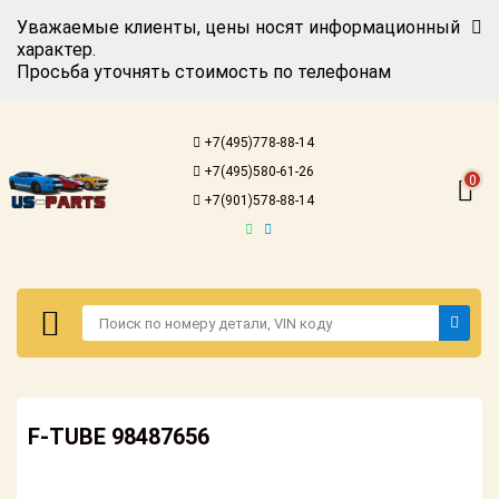
Уважаемые клиенты, цены носят информационный
характер.
Просьба уточнять стоимость по телефонам
Авторизация
Регистрация
+7(495)778-88-14
Каталог для
+7(495)580-61-26
американских
0
автомобилей
+7(901)578-88-14
Онлайн каталоги
- любые
запчасти
Подбор по
запросу
Детали для ТО
Авторизация
Ремонт и
F-TUBE 98487656
Регистрация
техобслуживание
Каталог для
Доставка