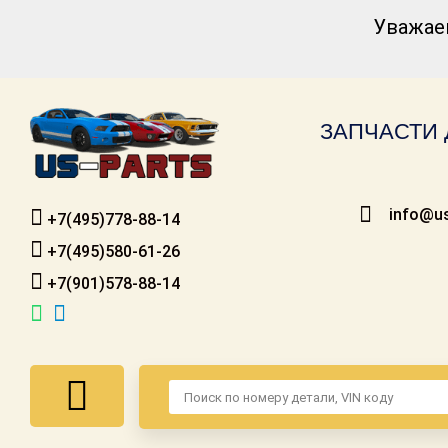
Уважае
Каталог для
американских
автомобилей
ЗАПЧАСТИ 
Онлайн каталоги
- любые
запчасти
info@us
+7(495)778-88-14
Подбор по
запросу
+7(495)580-61-26
+7(901)578-88-14
Детали для ТО
Ремонт и
техобслуживание
Доставка
Оплата