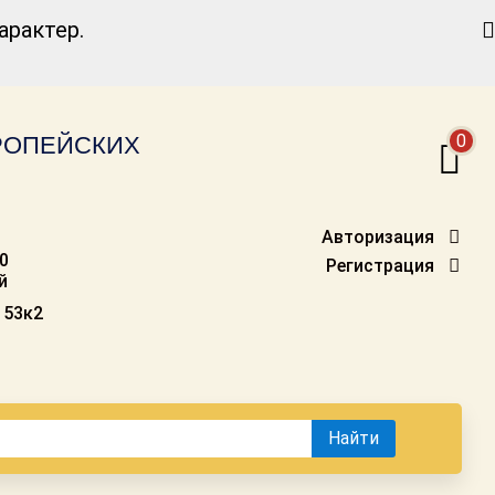
Найти
рактер.
0
ВРОПЕЙСКИХ
Авторизация
00
Регистрация
й
 53к2
Найти