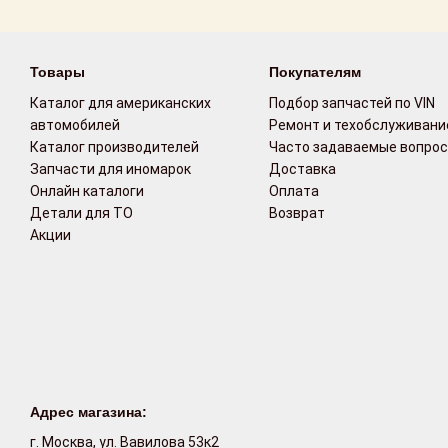
Возврат
Товары
Покупателям
Поставщикам
Каталог для американских
Подбор запчастей по VIN
Партнерство и
автомобилей
Ремонт и техобслуживани
сотрудничество
Каталог производителей
Часто задаваемые вопро
Запчасти для иномарок
Доставка
Акции
Онлайн каталоги
Оплата
Детали для ТО
Возврат
Акции
Новости
Как оформить
заказ
Контакты
Адрес магазина:
г. Москва, ул. Вавилова 53к2