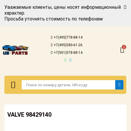
Уважаемые клиенты, цены носят информационный
характер.
Просьба уточнять стоимость по телефонам
Авторизация
Регистрация
+7(495)778-88-14
Каталог для
+7(495)580-61-26
американских
0
автомобилей
+7(901)578-88-14
Онлайн каталоги
- любые
запчасти
Подбор по
запросу
Детали для ТО
Авторизация
Ремонт и
VALVE 98429140
Регистрация
техобслуживание
Каталог для
Доставка