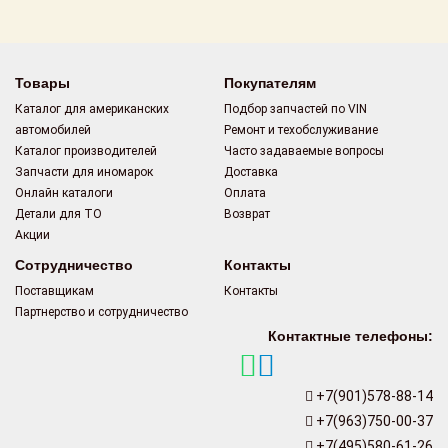
Поставщикам
Партнерство и
сотрудничество
Товары
Покупателям
Каталог для американских
Подбор запчастей по VIN
Акции
автомобилей
Ремонт и техобслуживание
Каталог производителей
Часто задаваемые вопросы
Новости
Запчасти для иномарок
Доставка
Онлайн каталоги
Оплата
Как оформить
Детали для ТО
Возврат
заказ
Акции
Сотрудничество
Контакты
Контакты
Поставщикам
Контакты
Партнерство и сотрудничество
Контактные телефоны:
+7(901)578-88-14
+7(963)750-00-37
+7(495)580-61-26