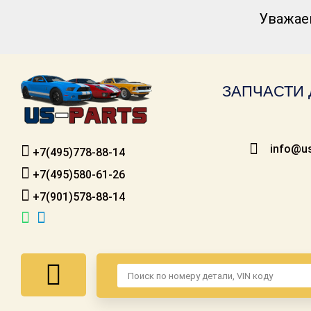
Уважае
Каталог для
американских
автомобилей
ЗАПЧАСТИ 
Онлайн каталоги
- любые
запчасти
info@us
+7(495)778-88-14
Подбор по
запросу
+7(495)580-61-26
+7(901)578-88-14
Детали для ТО
Ремонт и
техобслуживание
Доставка
Оплата