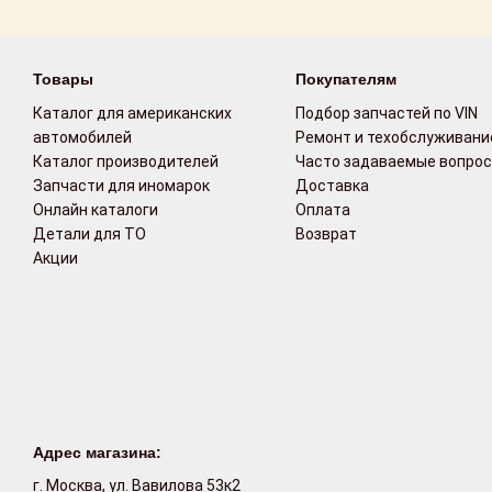
Возврат
Товары
Покупателям
Поставщикам
Каталог для американских
Подбор запчастей по VIN
Партнерство и
автомобилей
Ремонт и техобслуживани
сотрудничество
Каталог производителей
Часто задаваемые вопро
Запчасти для иномарок
Доставка
Акции
Онлайн каталоги
Оплата
Детали для ТО
Возврат
Акции
Новости
Как оформить
заказ
Контакты
Адрес магазина:
г. Москва, ул. Вавилова 53к2