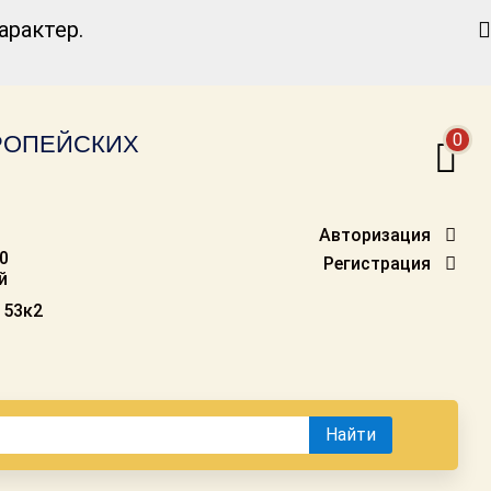
Найти
рактер.
0
ВРОПЕЙСКИХ
Авторизация
00
Регистрация
й
 53к2
Найти