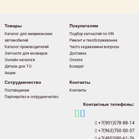
Поставщикам
Партнерство и
сотрудничество
Товары
Покупателям
Каталог для американских
Подбор запчастей по VIN
Акции
автомобилей
Ремонт и техобслуживание
Каталог производителей
Часто задаваемые вопросы
Новости
Запчасти для иномарок
Доставка
Онлайн каталоги
Оплата
Как оформить
Детали для ТО
Возврат
заказ
Акции
Сотрудничество
Контакты
Контакты
Поставщикам
Контакты
Партнерство и сотрудничество
Контактные телефоны:
+7(901)578-88-14
+7(963)750-00-37
+7(495)580-61-26