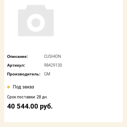
американских
автомобилей
Оплата
Онлайн каталоги
Возврат
- любые
запчасти
Поставщикам
Подбор по
Партнерство и
запросу
сотрудничество
Описание:
CUSHION
Акции
Детали для ТО
Артикул:
98429130
Новости
Ремонт и
Производитель:
GM
техобслуживание
Как оформить
заказ
Под заказ
Доставка
Срок поставки: 28 дн.
Контакты
Оплата
40 544.00
руб.
Возврат