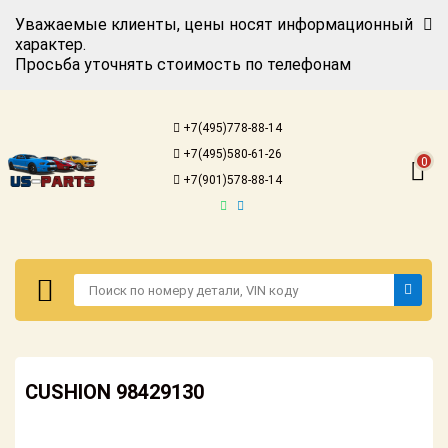
Уважаемые клиенты, цены носят информационный
характер.
Просьба уточнять стоимость по телефонам
Авторизация
Регистрация
+7(495)778-88-14
Каталог для
+7(495)580-61-26
американских
0
автомобилей
+7(901)578-88-14
Онлайн каталоги
- любые
запчасти
Подбор по
запросу
Детали для ТО
Авторизация
Ремонт и
CUSHION 98429130
Регистрация
техобслуживание
Каталог для
Доставка