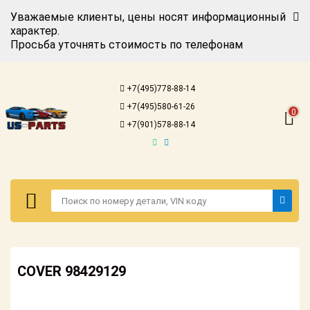
Уважаемые клиенты, цены носят информационный
характер.
Просьба уточнять стоимость по телефонам
Авторизация
Регистрация
+7(495)778-88-14
Каталог для
+7(495)580-61-26
американских
0
автомобилей
+7(901)578-88-14
Онлайн каталоги
- любые
запчасти
Подбор по
запросу
Детали для ТО
Авторизация
Ремонт и
COVER 98429129
Регистрация
техобслуживание
Каталог для
Доставка