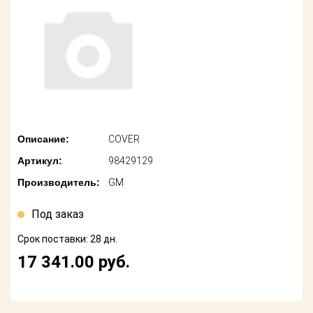
американских
автомобилей
Оплата
Онлайн каталоги
Возврат
- любые
запчасти
Поставщикам
Подбор по
Партнерство и
запросу
сотрудничество
Описание:
COVER
Акции
Детали для ТО
Артикул:
98429129
Новости
Ремонт и
Производитель:
GM
техобслуживание
Как оформить
заказ
Под заказ
Доставка
Срок поставки: 28 дн.
Контакты
Оплата
17 341.00
руб.
Возврат