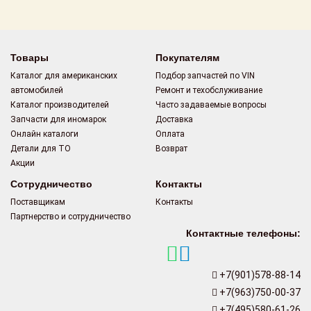
Поставщикам
Партнерство и
сотрудничество
Товары
Покупателям
Каталог для американских
Подбор запчастей по VIN
Акции
автомобилей
Ремонт и техобслуживание
Каталог производителей
Часто задаваемые вопросы
Новости
Запчасти для иномарок
Доставка
Онлайн каталоги
Оплата
Как оформить
Детали для ТО
Возврат
заказ
Акции
Сотрудничество
Контакты
Контакты
Поставщикам
Контакты
Партнерство и сотрудничество
Контактные телефоны:
+7(901)578-88-14
+7(963)750-00-37
+7(495)580-61-26