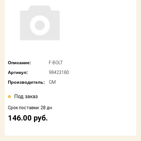
американских
автомобилей
Оплата
Онлайн каталоги
Возврат
- любые
запчасти
Поставщикам
Подбор по
Партнерство и
запросу
сотрудничество
Описание:
F-BOLT
Акции
Детали для ТО
Артикул:
98423180
Новости
Ремонт и
Производитель:
GM
техобслуживание
Как оформить
заказ
Под заказ
Доставка
Срок поставки: 28 дн.
Контакты
Оплата
146.00
руб.
Возврат