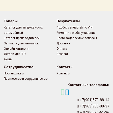
Поставщикам
Партнерство и
сотрудничество
Товары
Покупателям
Каталог для американских
Подбор запчастей по VIN
Акции
автомобилей
Ремонт и техобслуживание
Каталог производителей
Часто задаваемые вопросы
Новости
Запчасти для иномарок
Доставка
Онлайн каталоги
Оплата
Как оформить
Детали для ТО
Возврат
заказ
Акции
Сотрудничество
Контакты
Контакты
Поставщикам
Контакты
Партнерство и сотрудничество
Контактные телефоны:
+7(901)578-88-14
+7(963)750-00-37
+7(495)580-61-26