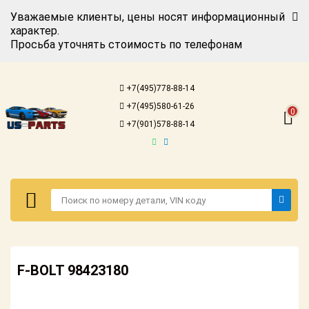
Уважаемые клиенты, цены носят информационный
характер.
Просьба уточнять стоимость по телефонам
Авторизация
Регистрация
+7(495)778-88-14
Каталог для
+7(495)580-61-26
американских
0
автомобилей
+7(901)578-88-14
Онлайн каталоги
- любые
запчасти
Подбор по
запросу
Детали для ТО
Авторизация
Ремонт и
F-BOLT 98423180
Регистрация
техобслуживание
Каталог для
Доставка