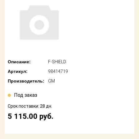
американских
автомобилей
Оплата
Онлайн каталоги
Возврат
- любые
запчасти
Поставщикам
Подбор по
Партнерство и
запросу
сотрудничество
Описание:
F-SHIELD
Акции
Детали для ТО
Артикул:
98414719
Новости
Ремонт и
Производитель:
GM
техобслуживание
Как оформить
заказ
Под заказ
Доставка
Срок поставки: 28 дн.
Контакты
Оплата
5 115.00
руб.
Возврат