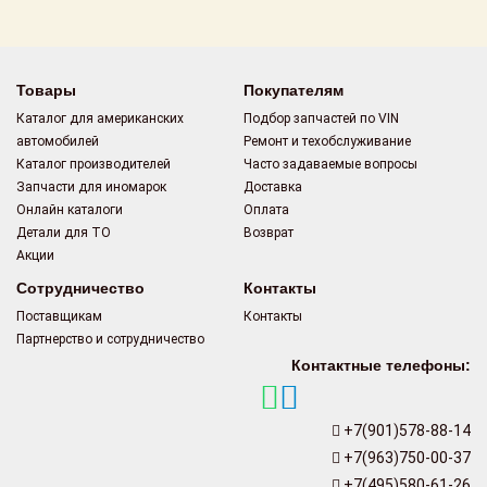
Поставщикам
Партнерство и
сотрудничество
Товары
Покупателям
Каталог для американских
Подбор запчастей по VIN
Акции
автомобилей
Ремонт и техобслуживание
Каталог производителей
Часто задаваемые вопросы
Новости
Запчасти для иномарок
Доставка
Онлайн каталоги
Оплата
Как оформить
Детали для ТО
Возврат
заказ
Акции
Сотрудничество
Контакты
Контакты
Поставщикам
Контакты
Партнерство и сотрудничество
Контактные телефоны:
+7(901)578-88-14
+7(963)750-00-37
+7(495)580-61-26