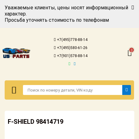
Уважаемые клиенты, цены носят информационный
характер.
Просьба уточнять стоимость по телефонам
Авторизация
Регистрация
+7(495)778-88-14
Каталог для
+7(495)580-61-26
американских
0
автомобилей
+7(901)578-88-14
Онлайн каталоги
- любые
запчасти
Подбор по
запросу
Детали для ТО
Авторизация
Ремонт и
F-SHIELD 98414719
Регистрация
техобслуживание
Каталог для
Доставка