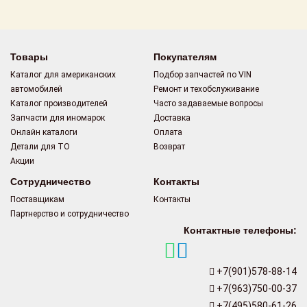
Поставщикам
Партнерство и
сотрудничество
Товары
Покупателям
Каталог для американских
Подбор запчастей по VIN
Акции
автомобилей
Ремонт и техобслуживание
Каталог производителей
Часто задаваемые вопросы
Новости
Запчасти для иномарок
Доставка
Онлайн каталоги
Оплата
Как оформить
Детали для ТО
Возврат
заказ
Акции
Сотрудничество
Контакты
Контакты
Поставщикам
Контакты
Партнерство и сотрудничество
Контактные телефоны:
+7(901)578-88-14
+7(963)750-00-37
+7(495)580-61-26