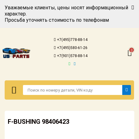
Уважаемые клиенты, цены носят информационный
характер.
Просьба уточнять стоимость по телефонам
Авторизация
Регистрация
+7(495)778-88-14
Каталог для
+7(495)580-61-26
американских
0
автомобилей
+7(901)578-88-14
Онлайн каталоги
- любые
запчасти
Подбор по
запросу
Детали для ТО
Авторизация
Ремонт и
F-BUSHING 98406423
Регистрация
техобслуживание
Каталог для
Доставка