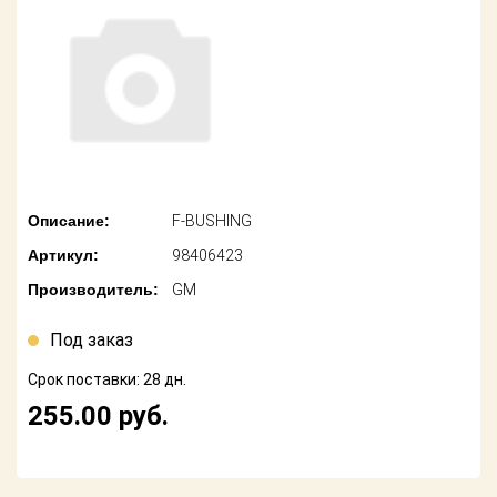
американских
автомобилей
Оплата
Онлайн каталоги
Возврат
- любые
запчасти
Поставщикам
Подбор по
Партнерство и
запросу
сотрудничество
Описание:
F-BUSHING
Акции
Детали для ТО
Артикул:
98406423
Новости
Ремонт и
Производитель:
GM
техобслуживание
Как оформить
заказ
Под заказ
Доставка
Срок поставки: 28 дн.
Контакты
Оплата
255.00
руб.
Возврат