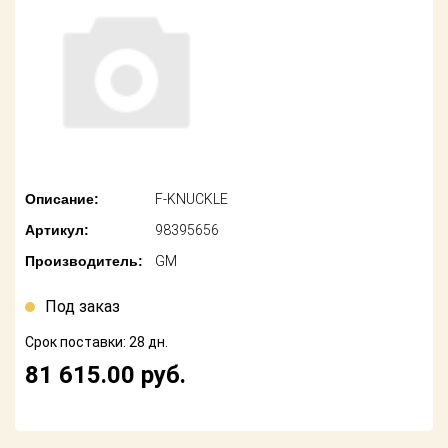
американских
автомобилей
Оплата
Онлайн каталоги
Возврат
- любые
запчасти
Поставщикам
Подбор по
Партнерство и
запросу
сотрудничество
Описание:
F-KNUCKLE
Акции
Детали для ТО
Артикул:
98395656
Новости
Ремонт и
Производитель:
GM
техобслуживание
Как оформить
заказ
Под заказ
Доставка
Срок поставки: 28 дн.
Контакты
Оплата
81 615.00
руб.
Возврат