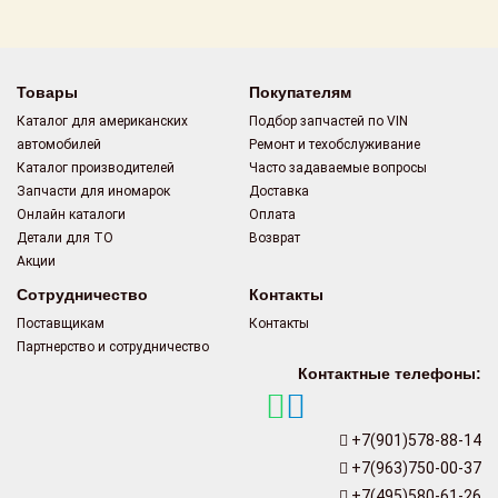
Поставщикам
Партнерство и
сотрудничество
Товары
Покупателям
Каталог для американских
Подбор запчастей по VIN
Акции
автомобилей
Ремонт и техобслуживание
Каталог производителей
Часто задаваемые вопросы
Новости
Запчасти для иномарок
Доставка
Онлайн каталоги
Оплата
Как оформить
Детали для ТО
Возврат
заказ
Акции
Сотрудничество
Контакты
Контакты
Поставщикам
Контакты
Партнерство и сотрудничество
Контактные телефоны:
+7(901)578-88-14
+7(963)750-00-37
+7(495)580-61-26