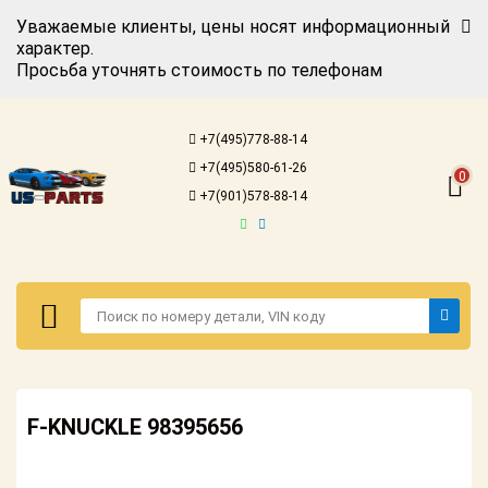
Уважаемые клиенты, цены носят информационный
характер.
Просьба уточнять стоимость по телефонам
Авторизация
Регистрация
+7(495)778-88-14
Каталог для
+7(495)580-61-26
американских
0
автомобилей
+7(901)578-88-14
Онлайн каталоги
- любые
запчасти
Подбор по
запросу
Детали для ТО
Авторизация
Ремонт и
F-KNUCKLE 98395656
Регистрация
техобслуживание
Каталог для
Доставка