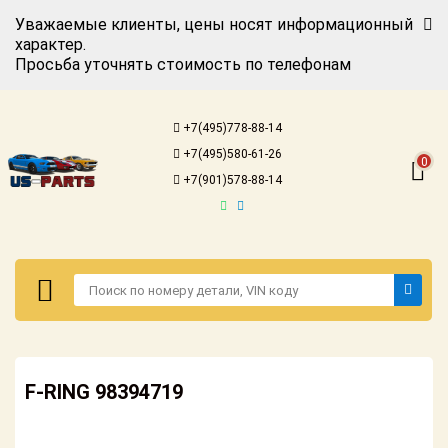
Уважаемые клиенты, цены носят информационный
характер.
Просьба уточнять стоимость по телефонам
Авторизация
Регистрация
+7(495)778-88-14
Каталог для
+7(495)580-61-26
американских
0
автомобилей
+7(901)578-88-14
Онлайн каталоги
- любые
запчасти
Подбор по
запросу
Детали для ТО
Авторизация
Ремонт и
F-RING 98394719
Регистрация
техобслуживание
Каталог для
Доставка