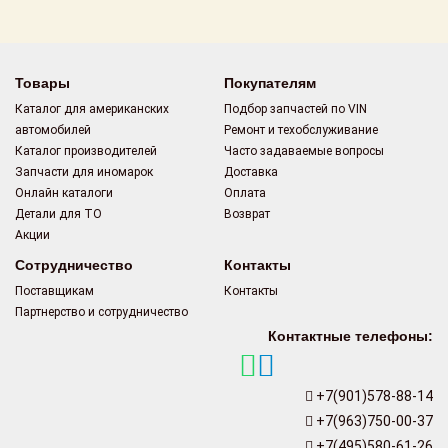
Поставщикам
Партнерство и
сотрудничество
Товары
Покупателям
Каталог для американских
Подбор запчастей по VIN
Акции
автомобилей
Ремонт и техобслуживание
Каталог производителей
Часто задаваемые вопросы
Новости
Запчасти для иномарок
Доставка
Онлайн каталоги
Оплата
Как оформить
Детали для ТО
Возврат
заказ
Акции
Сотрудничество
Контакты
Контакты
Поставщикам
Контакты
Партнерство и сотрудничество
Контактные телефоны:
+7(901)578-88-14
+7(963)750-00-37
+7(495)580-61-26