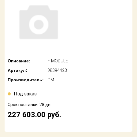
американских
автомобилей
Оплата
Онлайн каталоги
Возврат
- любые
запчасти
Поставщикам
Подбор по
Партнерство и
запросу
сотрудничество
Описание:
F-MODULE
Акции
Детали для ТО
Артикул:
98394423
Новости
Ремонт и
Производитель:
GM
техобслуживание
Как оформить
заказ
Под заказ
Доставка
Срок поставки: 28 дн.
Контакты
Оплата
227 603.00
руб.
Возврат