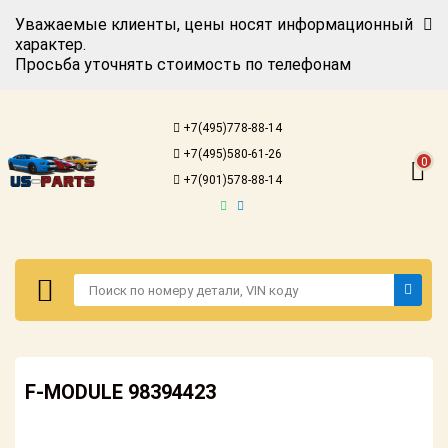
Уважаемые клиенты, цены носят информационный
характер.
Просьба уточнять стоимость по телефонам
Авторизация
Регистрация
+7(495)778-88-14
Каталог для
+7(495)580-61-26
американских
0
автомобилей
+7(901)578-88-14
Онлайн каталоги
- любые
запчасти
Подбор по
запросу
Детали для ТО
Авторизация
Ремонт и
F-MODULE 98394423
Регистрация
техобслуживание
Каталог для
Доставка