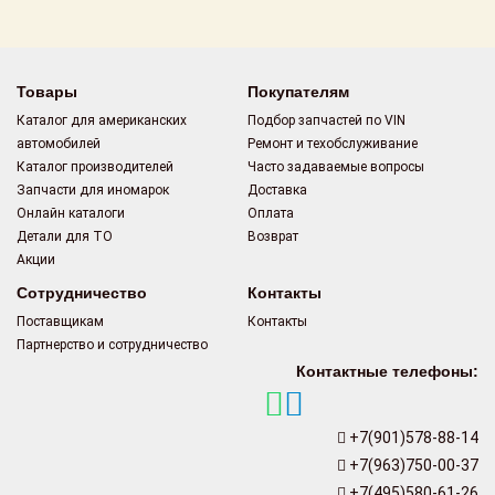
Поставщикам
Партнерство и
сотрудничество
Товары
Покупателям
Каталог для американских
Подбор запчастей по VIN
Акции
автомобилей
Ремонт и техобслуживание
Каталог производителей
Часто задаваемые вопросы
Новости
Запчасти для иномарок
Доставка
Онлайн каталоги
Оплата
Как оформить
Детали для ТО
Возврат
заказ
Акции
Сотрудничество
Контакты
Контакты
Поставщикам
Контакты
Партнерство и сотрудничество
Контактные телефоны:
+7(901)578-88-14
+7(963)750-00-37
+7(495)580-61-26