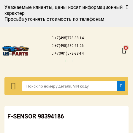
Уважаемые клиенты, цены носят информационный
характер.
Просьба уточнять стоимость по телефонам
Авторизация
Регистрация
+7(495)778-88-14
Каталог для
+7(495)580-61-26
американских
0
автомобилей
+7(901)578-88-14
Онлайн каталоги
- любые
запчасти
Подбор по
запросу
Детали для ТО
Авторизация
Ремонт и
F-SENSOR 98394186
Регистрация
техобслуживание
Каталог для
Доставка