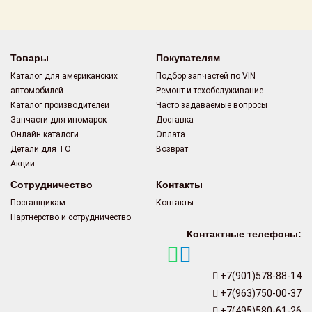
Поставщикам
Партнерство и
сотрудничество
Товары
Покупателям
Каталог для американских
Подбор запчастей по VIN
Акции
автомобилей
Ремонт и техобслуживание
Каталог производителей
Часто задаваемые вопросы
Новости
Запчасти для иномарок
Доставка
Онлайн каталоги
Оплата
Как оформить
Детали для ТО
Возврат
заказ
Акции
Сотрудничество
Контакты
Контакты
Поставщикам
Контакты
Партнерство и сотрудничество
Контактные телефоны:
+7(901)578-88-14
+7(963)750-00-37
+7(495)580-61-26