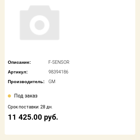
американских
автомобилей
Оплата
Онлайн каталоги
Возврат
- любые
запчасти
Поставщикам
Подбор по
Партнерство и
запросу
сотрудничество
Описание:
F-SENSOR
Акции
Детали для ТО
Артикул:
98394186
Новости
Ремонт и
Производитель:
GM
техобслуживание
Как оформить
заказ
Под заказ
Доставка
Срок поставки: 28 дн.
Контакты
Оплата
11 425.00
руб.
Возврат