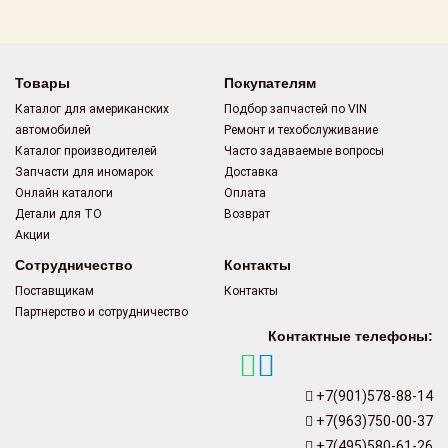
Поставщикам
Партнерство и
сотрудничество
Товары
Покупателям
Каталог для американских
Подбор запчастей по VIN
Акции
автомобилей
Ремонт и техобслуживание
Каталог производителей
Часто задаваемые вопросы
Новости
Запчасти для иномарок
Доставка
Онлайн каталоги
Оплата
Как оформить
Детали для ТО
Возврат
заказ
Акции
Сотрудничество
Контакты
Контакты
Поставщикам
Контакты
Партнерство и сотрудничество
Контактные телефоны:
+7(901)578-88-14
+7(963)750-00-37
+7(495)580-61-26