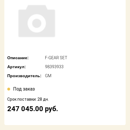
американских
автомобилей
Оплата
Онлайн каталоги
Возврат
- любые
запчасти
Поставщикам
Подбор по
Партнерство и
запросу
сотрудничество
Описание:
F-GEAR SET
Акции
Детали для ТО
Артикул:
98393933
Новости
Ремонт и
Производитель:
GM
техобслуживание
Как оформить
заказ
Под заказ
Доставка
Срок поставки: 28 дн.
Контакты
Оплата
247 045.00
руб.
Возврат