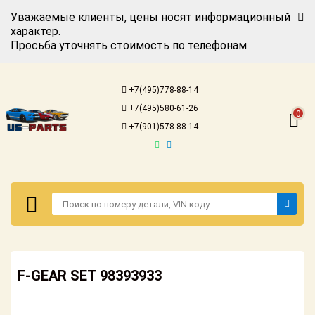
Уважаемые клиенты, цены носят информационный
характер.
Просьба уточнять стоимость по телефонам
Авторизация
Регистрация
+7(495)778-88-14
Каталог для
+7(495)580-61-26
американских
0
автомобилей
+7(901)578-88-14
Онлайн каталоги
- любые
запчасти
Подбор по
запросу
Детали для ТО
Авторизация
Ремонт и
F-GEAR SET 98393933
Регистрация
техобслуживание
Каталог для
Доставка