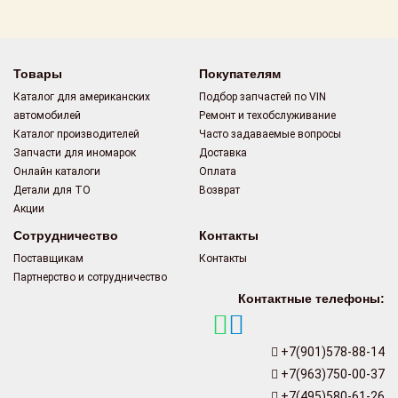
Поставщикам
Партнерство и
сотрудничество
Товары
Покупателям
Каталог для американских
Подбор запчастей по VIN
Акции
автомобилей
Ремонт и техобслуживание
Каталог производителей
Часто задаваемые вопросы
Новости
Запчасти для иномарок
Доставка
Онлайн каталоги
Оплата
Как оформить
Детали для ТО
Возврат
заказ
Акции
Сотрудничество
Контакты
Контакты
Поставщикам
Контакты
Партнерство и сотрудничество
Контактные телефоны:
+7(901)578-88-14
+7(963)750-00-37
+7(495)580-61-26