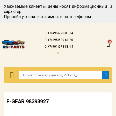
Уважаемые клиенты, цены носят информационный
характер.
Просьба уточнять стоимость по телефонам
Авторизация
Регистрация
+7(495)778-88-14
Каталог для
+7(495)580-61-26
американских
0
автомобилей
+7(901)578-88-14
Онлайн каталоги
- любые
запчасти
Подбор по
запросу
Детали для ТО
Авторизация
Ремонт и
F-GEAR 98393927
Регистрация
техобслуживание
Каталог для
Доставка