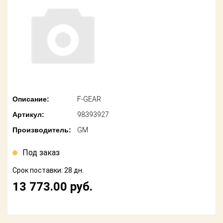
американских
автомобилей
Оплата
Онлайн каталоги
Возврат
- любые
запчасти
Поставщикам
Подбор по
Партнерство и
запросу
сотрудничество
Описание:
F-GEAR
Акции
Детали для ТО
Артикул:
98393927
Новости
Ремонт и
Производитель:
GM
техобслуживание
Как оформить
заказ
Под заказ
Доставка
Срок поставки: 28 дн.
Контакты
Оплата
13 773.00
руб.
Возврат