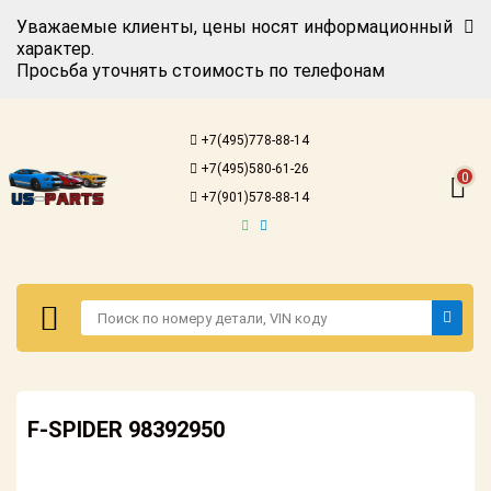
Уважаемые клиенты, цены носят информационный
характер.
Просьба уточнять стоимость по телефонам
Авторизация
Регистрация
+7(495)778-88-14
Каталог для
+7(495)580-61-26
американских
0
автомобилей
+7(901)578-88-14
Онлайн каталоги
- любые
запчасти
Подбор по
запросу
Детали для ТО
Авторизация
Ремонт и
F-SPIDER 98392950
Регистрация
техобслуживание
Каталог для
Доставка