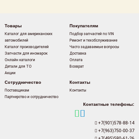
Поставщикам
Партнерство и
сотрудничество
Товары
Покупателям
Каталог для американских
Подбор запчастей по VIN
Акции
автомобилей
Ремонт и техобслуживание
Каталог производителей
Часто задаваемые вопросы
Новости
Запчасти для иномарок
Доставка
Онлайн каталоги
Оплата
Как оформить
Детали для ТО
Возврат
заказ
Акции
Сотрудничество
Контакты
Контакты
Поставщикам
Контакты
Партнерство и сотрудничество
Контактные телефоны:
+7(901)578-88-14
+7(963)750-00-37
+7(495)580-61-26