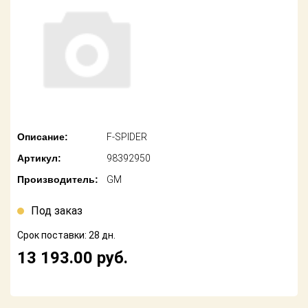
американских
автомобилей
Оплата
Онлайн каталоги
Возврат
- любые
запчасти
Поставщикам
Подбор по
Партнерство и
запросу
сотрудничество
Описание:
F-SPIDER
Акции
Детали для ТО
Артикул:
98392950
Новости
Ремонт и
Производитель:
GM
техобслуживание
Как оформить
заказ
Под заказ
Доставка
Срок поставки: 28 дн.
Контакты
Оплата
13 193.00
руб.
Возврат