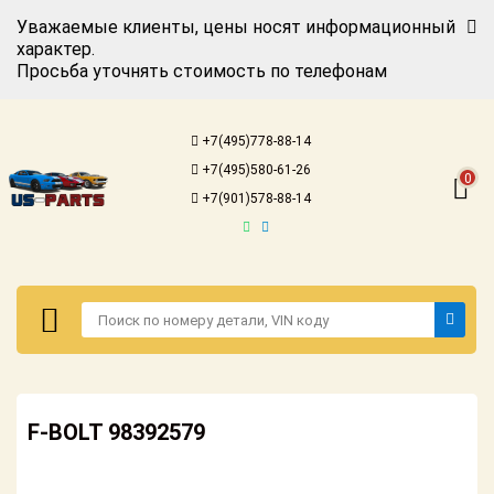
Уважаемые клиенты, цены носят информационный
характер.
Просьба уточнять стоимость по телефонам
Авторизация
Регистрация
+7(495)778-88-14
Каталог для
+7(495)580-61-26
американских
0
автомобилей
+7(901)578-88-14
Онлайн каталоги
- любые
запчасти
Подбор по
запросу
Детали для ТО
Авторизация
Ремонт и
F-BOLT 98392579
Регистрация
техобслуживание
Каталог для
Доставка