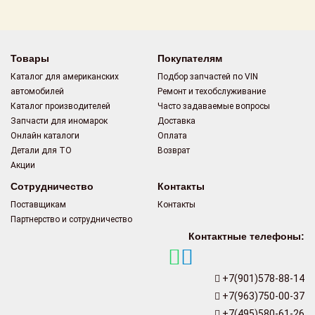
Поставщикам
Партнерство и
сотрудничество
Товары
Покупателям
Каталог для американских
Подбор запчастей по VIN
Акции
автомобилей
Ремонт и техобслуживание
Каталог производителей
Часто задаваемые вопросы
Новости
Запчасти для иномарок
Доставка
Онлайн каталоги
Оплата
Как оформить
Детали для ТО
Возврат
заказ
Акции
Сотрудничество
Контакты
Контакты
Поставщикам
Контакты
Партнерство и сотрудничество
Контактные телефоны:
+7(901)578-88-14
+7(963)750-00-37
+7(495)580-61-26