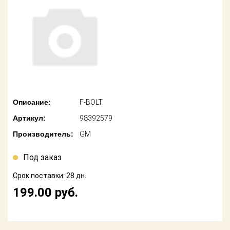
американских
автомобилей
Оплата
Онлайн каталоги
Возврат
- любые
запчасти
Поставщикам
Подбор по
Партнерство и
запросу
сотрудничество
Описание:
F-BOLT
Акции
Детали для ТО
Артикул:
98392579
Новости
Ремонт и
Производитель:
GM
техобслуживание
Как оформить
заказ
Под заказ
Доставка
Срок поставки: 28 дн.
Контакты
Оплата
199.00
руб.
Возврат