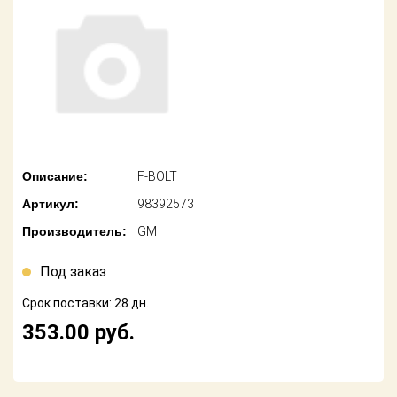
американских
автомобилей
Оплата
Онлайн каталоги
Возврат
- любые
запчасти
Поставщикам
Подбор по
Партнерство и
запросу
сотрудничество
Описание:
F-BOLT
Акции
Детали для ТО
Артикул:
98392573
Новости
Ремонт и
Производитель:
GM
техобслуживание
Как оформить
заказ
Под заказ
Доставка
Срок поставки: 28 дн.
Контакты
Оплата
353.00
руб.
Возврат