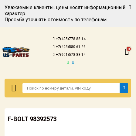
Уважаемые клиенты, цены носят информационный
характер.
Просьба уточнять стоимость по телефонам
Авторизация
Регистрация
+7(495)778-88-14
Каталог для
+7(495)580-61-26
американских
0
автомобилей
+7(901)578-88-14
Онлайн каталоги
- любые
запчасти
Подбор по
запросу
Детали для ТО
Авторизация
Ремонт и
F-BOLT 98392573
Регистрация
техобслуживание
Каталог для
Доставка