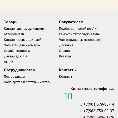
Поставщикам
Партнерство и
сотрудничество
Товары
Покупателям
Каталог для американских
Подбор запчастей по VIN
Акции
автомобилей
Ремонт и техобслуживание
Каталог производителей
Часто задаваемые вопросы
Новости
Запчасти для иномарок
Доставка
Онлайн каталоги
Оплата
Как оформить
Детали для ТО
Возврат
заказ
Акции
Сотрудничество
Контакты
Контакты
Поставщикам
Контакты
Партнерство и сотрудничество
Контактные телефоны:
+7(901)578-88-14
+7(963)750-00-37
+7(495)580-61-26