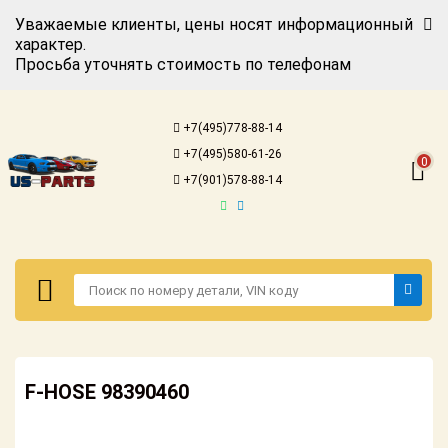
Уважаемые клиенты, цены носят информационный
характер.
Просьба уточнять стоимость по телефонам
Авторизация
Регистрация
+7(495)778-88-14
Каталог для
+7(495)580-61-26
американских
0
автомобилей
+7(901)578-88-14
Онлайн каталоги
- любые
запчасти
Подбор по
запросу
Детали для ТО
Авторизация
Ремонт и
F-HOSE 98390460
Регистрация
техобслуживание
Каталог для
Доставка