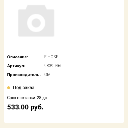
американских
автомобилей
Оплата
Онлайн каталоги
Возврат
- любые
запчасти
Поставщикам
Подбор по
Партнерство и
запросу
сотрудничество
Описание:
F-HOSE
Акции
Детали для ТО
Артикул:
98390460
Новости
Ремонт и
Производитель:
GM
техобслуживание
Как оформить
заказ
Под заказ
Доставка
Срок поставки: 28 дн.
Контакты
Оплата
533.00
руб.
Возврат