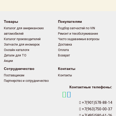
Поставщикам
Партнерство и
сотрудничество
Товары
Покупателям
Каталог для американских
Подбор запчастей по VIN
Акции
автомобилей
Ремонт и техобслуживание
Каталог производителей
Часто задаваемые вопросы
Новости
Запчасти для иномарок
Доставка
Онлайн каталоги
Оплата
Как оформить
Детали для ТО
Возврат
заказ
Акции
Сотрудничество
Контакты
Контакты
Поставщикам
Контакты
Партнерство и сотрудничество
Контактные телефоны:
+7(901)578-88-14
+7(963)750-00-37
+7(495)580-61-26