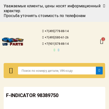
Уважаемые клиенты, цены носят информационный
характер.
Просьба уточнять стоимость по телефонам
Авторизация
Регистрация
+7(495)778-88-14
Каталог для
+7(495)580-61-26
американских
0
автомобилей
+7(901)578-88-14
Онлайн каталоги
- любые
запчасти
Подбор по
запросу
Детали для ТО
Авторизация
Ремонт и
F-INDICATOR 98389750
Регистрация
техобслуживание
Каталог для
Доставка