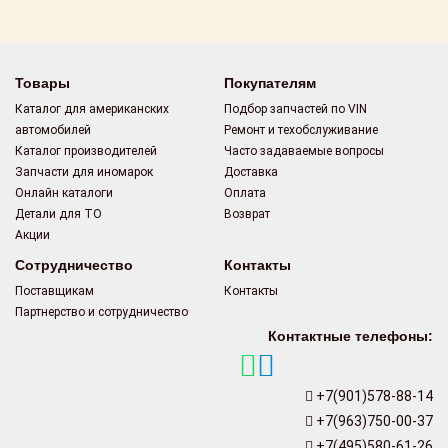
Поставщикам
Партнерство и
сотрудничество
Товары
Покупателям
Каталог для американских
Подбор запчастей по VIN
Акции
автомобилей
Ремонт и техобслуживание
Каталог производителей
Часто задаваемые вопросы
Новости
Запчасти для иномарок
Доставка
Онлайн каталоги
Оплата
Как оформить
Детали для ТО
Возврат
заказ
Акции
Сотрудничество
Контакты
Контакты
Поставщикам
Контакты
Партнерство и сотрудничество
Контактные телефоны:
+7(901)578-88-14
+7(963)750-00-37
+7(495)580-61-26