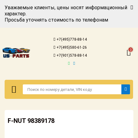
Уважаемые клиенты, цены носят информационный
характер.
Просьба уточнять стоимость по телефонам
Авторизация
Регистрация
+7(495)778-88-14
Каталог для
+7(495)580-61-26
американских
0
автомобилей
+7(901)578-88-14
Онлайн каталоги
- любые
запчасти
Подбор по
запросу
Детали для ТО
Авторизация
Ремонт и
F-NUT 98389178
Регистрация
техобслуживание
Каталог для
Доставка