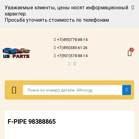
Уважаемые клиенты, цены носят информационный
характер.
Просьба уточнять стоимость по телефонам
Авторизация
Регистрация
+7(495)778-88-14
Каталог для
+7(495)580-61-26
американских
0
автомобилей
+7(901)578-88-14
Онлайн каталоги
- любые
запчасти
Подбор по
запросу
Детали для ТО
Авторизация
Ремонт и
F-PIPE 98388865
Регистрация
техобслуживание
Каталог для
Доставка