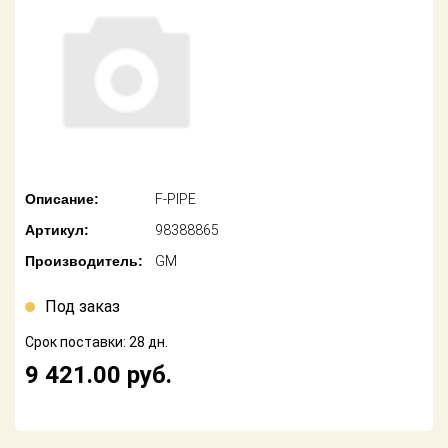
американских
автомобилей
Оплата
Онлайн каталоги
Возврат
- любые
запчасти
Поставщикам
Подбор по
Партнерство и
запросу
сотрудничество
Описание:
F-PIPE
Акции
Детали для ТО
Артикул:
98388865
Новости
Ремонт и
Производитель:
GM
техобслуживание
Как оформить
заказ
Под заказ
Доставка
Срок поставки: 28 дн.
Контакты
Оплата
9 421.00
руб.
Возврат