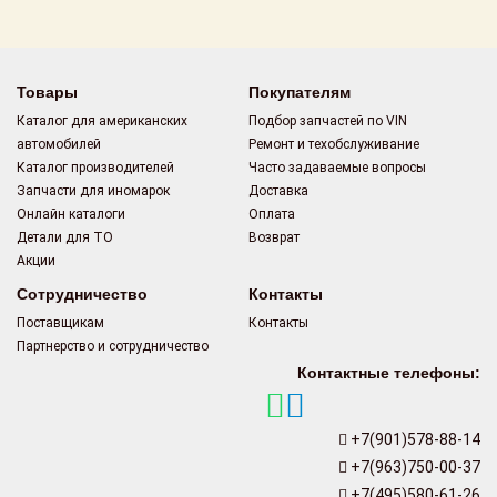
Поставщикам
Партнерство и
сотрудничество
Товары
Покупателям
Каталог для американских
Подбор запчастей по VIN
Акции
автомобилей
Ремонт и техобслуживание
Каталог производителей
Часто задаваемые вопросы
Новости
Запчасти для иномарок
Доставка
Онлайн каталоги
Оплата
Как оформить
Детали для ТО
Возврат
заказ
Акции
Сотрудничество
Контакты
Контакты
Поставщикам
Контакты
Партнерство и сотрудничество
Контактные телефоны:
+7(901)578-88-14
+7(963)750-00-37
+7(495)580-61-26