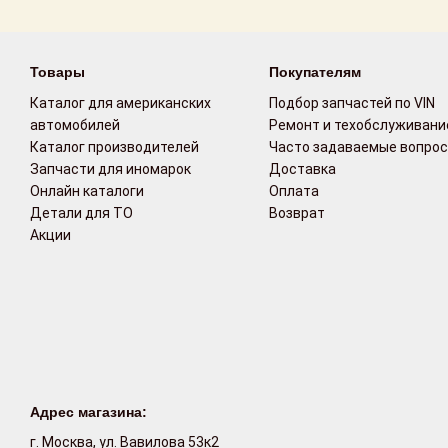
Возврат
Товары
Покупателям
Поставщикам
Каталог для американских
Подбор запчастей по VIN
Партнерство и
автомобилей
Ремонт и техобслуживани
сотрудничество
Каталог производителей
Часто задаваемые вопро
Запчасти для иномарок
Доставка
Акции
Онлайн каталоги
Оплата
Детали для ТО
Возврат
Акции
Новости
Как оформить
заказ
Контакты
Адрес магазина:
г. Москва, ул. Вавилова 53к2