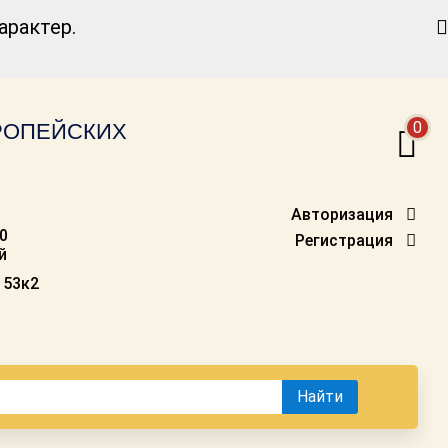
Найти
рактер.
0
ВРОПЕЙСКИХ
Авторизация
00
Регистрация
й
 53к2
Найти