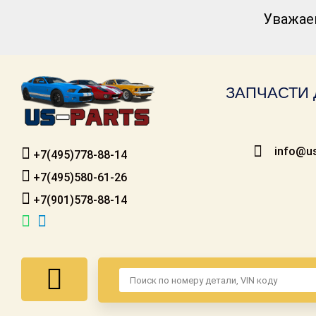
Уважае
Каталог для
американских
автомобилей
ЗАПЧАСТИ 
Онлайн каталоги
- любые
запчасти
info@us
+7(495)778-88-14
Подбор по
запросу
+7(495)580-61-26
+7(901)578-88-14
Детали для ТО
Ремонт и
техобслуживание
Доставка
Оплата