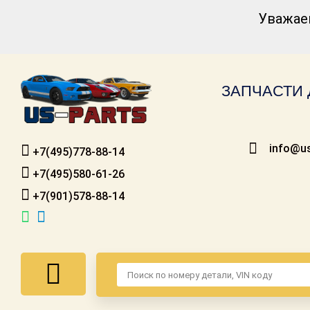
Уважае
Каталог для
американских
автомобилей
ЗАПЧАСТИ 
Онлайн каталоги
- любые
запчасти
info@us
+7(495)778-88-14
Подбор по
запросу
+7(495)580-61-26
+7(901)578-88-14
Детали для ТО
Ремонт и
техобслуживание
Доставка
Оплата