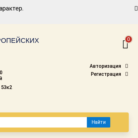
Найти
рактер.
0
ВРОПЕЙСКИХ
Авторизация
00
Регистрация
й
 53к2
Найти