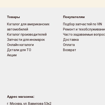
Возврат
Товары
Покупателям
Поставщикам
Каталог для американских
Подбор запчастей по VIN
Партнерство и
автомобилей
Ремонт и техобслуживани
сотрудничество
Каталог производителей
Часто задаваемые вопро
Запчасти для иномарок
Доставка
Акции
Онлайн каталоги
Оплата
Детали для ТО
Возврат
Акции
Новости
Как оформить
заказ
Контакты
Адрес магазина:
г. Москва, ул. Вавилова 53к2