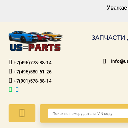
Уважае
Каталог для
американских
автомобилей
ЗАПЧАСТИ 
Онлайн каталоги
- любые
запчасти
info@us
+7(495)778-88-14
Подбор по
запросу
+7(495)580-61-26
+7(901)578-88-14
Детали для ТО
Ремонт и
техобслуживание
Доставка
Оплата