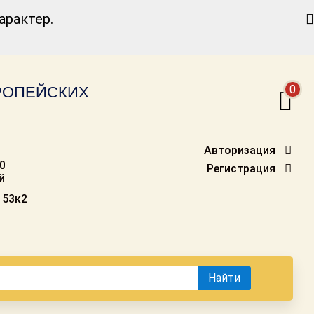
Найти
рактер.
0
ВРОПЕЙСКИХ
Авторизация
00
Регистрация
й
 53к2
Найти