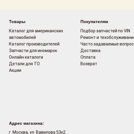
Возврат
Товары
Покупателям
Поставщикам
Каталог для американских
Подбор запчастей по VIN
Партнерство и
автомобилей
Ремонт и техобслуживани
сотрудничество
Каталог производителей
Часто задаваемые вопро
Запчасти для иномарок
Доставка
Акции
Онлайн каталоги
Оплата
Детали для ТО
Возврат
Акции
Новости
Как оформить
заказ
Контакты
Адрес магазина:
г. Москва, ул. Вавилова 53к2