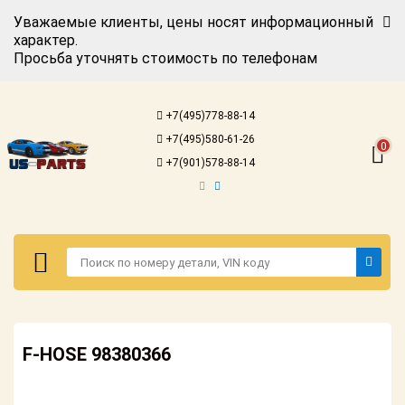
Уважаемые клиенты, цены носят информационный
характер.
Просьба уточнять стоимость по телефонам
Авторизация
Регистрация
+7(495)778-88-14
Каталог для
+7(495)580-61-26
американских
0
автомобилей
+7(901)578-88-14
Онлайн каталоги
- любые
запчасти
Подбор по
запросу
Детали для ТО
Авторизация
Ремонт и
F-HOSE 98380366
Регистрация
техобслуживание
Каталог для
Доставка