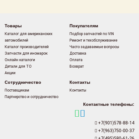
Поставщикам
Партнерство и
сотрудничество
Товары
Покупателям
Каталог для американских
Подбор запчастей по VIN
Акции
автомобилей
Ремонт и техобслуживание
Каталог производителей
Часто задаваемые вопросы
Новости
Запчасти для иномарок
Доставка
Онлайн каталоги
Оплата
Как оформить
Детали для ТО
Возврат
заказ
Акции
Сотрудничество
Контакты
Контакты
Поставщикам
Контакты
Партнерство и сотрудничество
Контактные телефоны:
+7(901)578-88-14
+7(963)750-00-37
+7(495)580-61-26