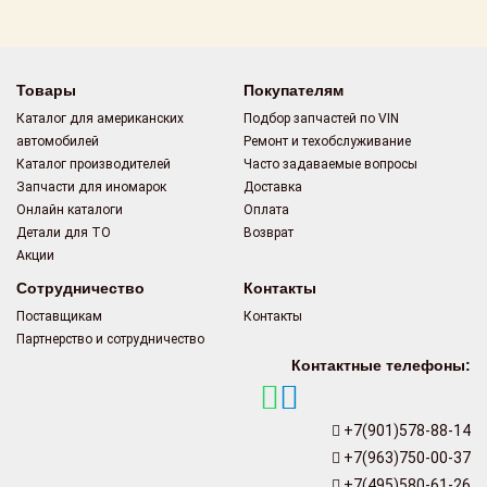
Поставщикам
Партнерство и
сотрудничество
Товары
Покупателям
Каталог для американских
Подбор запчастей по VIN
Акции
автомобилей
Ремонт и техобслуживание
Каталог производителей
Часто задаваемые вопросы
Новости
Запчасти для иномарок
Доставка
Онлайн каталоги
Оплата
Как оформить
Детали для ТО
Возврат
заказ
Акции
Сотрудничество
Контакты
Контакты
Поставщикам
Контакты
Партнерство и сотрудничество
Контактные телефоны:
+7(901)578-88-14
+7(963)750-00-37
+7(495)580-61-26