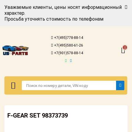
Уважаемые клиенты, цены носят информационный
характер.
Просьба уточнять стоимость по телефонам
Авторизация
Регистрация
+7(495)778-88-14
Каталог для
+7(495)580-61-26
американских
0
автомобилей
+7(901)578-88-14
Онлайн каталоги
- любые
запчасти
Подбор по
запросу
Детали для ТО
Авторизация
Ремонт и
F-GEAR SET 98373739
Регистрация
техобслуживание
Каталог для
Доставка