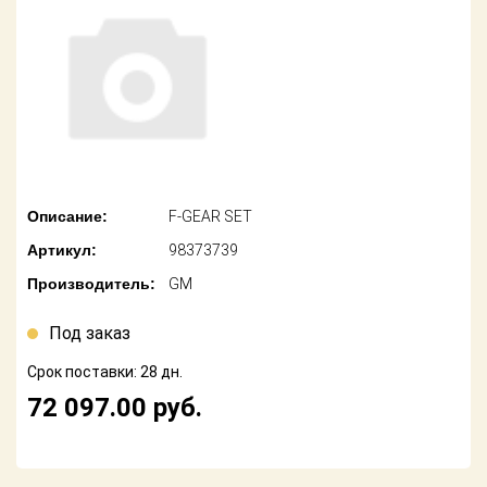
американских
автомобилей
Оплата
Онлайн каталоги
Возврат
- любые
запчасти
Поставщикам
Подбор по
Партнерство и
запросу
сотрудничество
Описание:
F-GEAR SET
Акции
Детали для ТО
Артикул:
98373739
Новости
Ремонт и
Производитель:
GM
техобслуживание
Как оформить
заказ
Под заказ
Доставка
Срок поставки: 28 дн.
Контакты
Оплата
72 097.00
руб.
Возврат