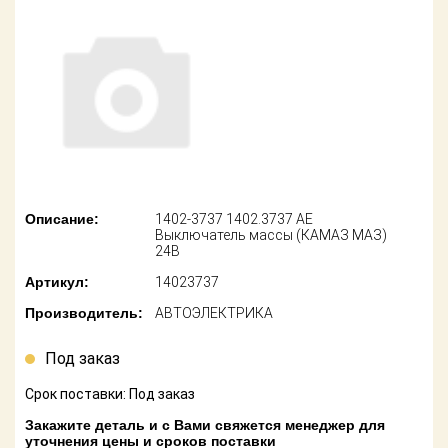
американских
автомобилей
Оплата
Онлайн каталоги
Возврат
- любые
запчасти
Поставщикам
Подбор по
Партнерство и
запросу
сотрудничество
Акции
Детали для ТО
Описание:
1402-3737 1402.3737 АЕ
Выключатель массы (КАМАЗ МАЗ)
Новости
24В
Ремонт и
техобслуживание
Артикул:
14023737
Как оформить
заказ
Производитель:
АВТОЭЛЕКТРИКА
Доставка
Контакты
Под заказ
Оплата
Срок поставки: Под заказ
Возврат
Закажите деталь и с Вами свяжется менеджер для
уточнения цены и сроков поставки