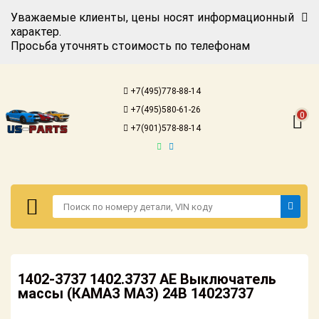
Уважаемые клиенты, цены носят информационный
характер.
Просьба уточнять стоимость по телефонам
Авторизация
Регистрация
+7(495)778-88-14
Каталог для
+7(495)580-61-26
американских
0
автомобилей
+7(901)578-88-14
Онлайн каталоги
- любые
запчасти
Подбор по
запросу
Детали для ТО
Авторизация
Ремонт и
1402-3737 1402.3737 АЕ Выключатель
Регистрация
техобслуживание
массы (КАМАЗ МАЗ) 24В 14023737
Каталог для
Доставка