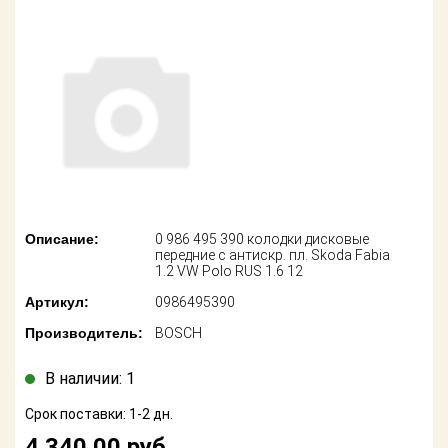
американских
автомобилей
Оплата
Онлайн каталоги
Возврат
- любые
запчасти
Поставщикам
Подбор по
Партнерство и
запросу
сотрудничество
Акции
Детали для ТО
Описание:
0 986 495 390 колодки дисковые
Новости
Ремонт и
передние с антискр. пл. Skoda Fabia
техобслуживание
1.2 VW Polo RUS 1.6 12
Как оформить
Артикул:
0986495390
заказ
Доставка
Производитель:
BOSCH
Контакты
Оплата
В наличии: 1
Возврат
Срок поставки: 1-2 дн.
4 340.00
руб.