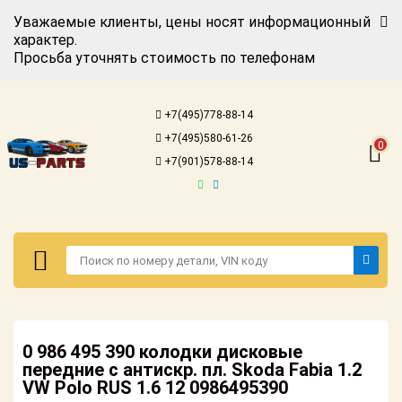
Уважаемые клиенты, цены носят информационный
характер.
Просьба уточнять стоимость по телефонам
Авторизация
Регистрация
+7(495)778-88-14
Каталог для
+7(495)580-61-26
американских
0
автомобилей
+7(901)578-88-14
Онлайн каталоги
- любые
запчасти
Подбор по
запросу
Детали для ТО
Авторизация
Ремонт и
0 986 495 390 колодки дисковые
Регистрация
техобслуживание
передние с антискр. пл. Skoda Fabia 1.2
VW Polo RUS 1.6 12 0986495390
Каталог для
Доставка