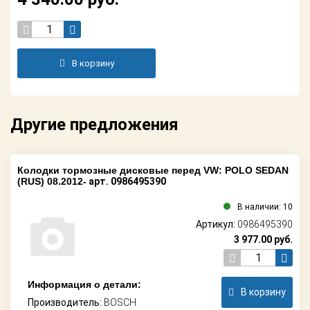
Поставщикам
Партнерство и
сотрудничество
В корзину
Акции
Новости
Другие предложения
Как оформить
заказ
Колодки тормозные дисковые перед VW: POLO SEDAN
(RUS) 08.2012-
арт. 0986495390
Контакты
В наличии: 10
Артикул:
0986495390
3 977.00
руб.
Информация о детали:
В корзину
Производитель:
BOSCH