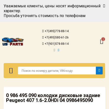
Уважаемые клиенты, цены носят информационный
характер.
Просьба уточнять стоимость по телефонам
Авторизация
Регистрация
+7(495)778-88-14
Каталог для
+7(495)580-61-26
американских
0
автомобилей
+7(901)578-88-14
Онлайн каталоги
- любые
запчасти
Подбор по
запросу
Детали для ТО
Авторизация
Ремонт и
0 986 495 090 колодки дисковые задние
Регистрация
техобслуживание
Peugeot 407 1.6-2.0HDi 04 0986495090
Каталог для
Доставка