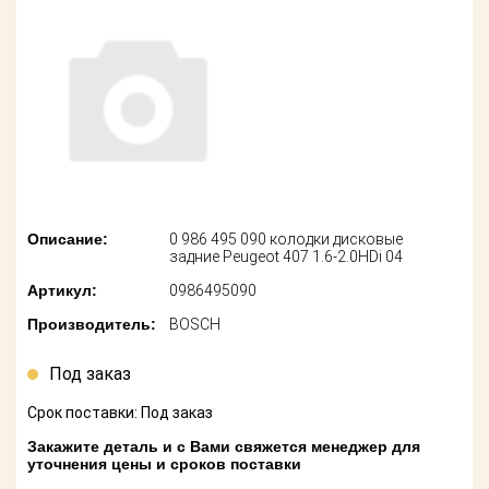
американских
автомобилей
Оплата
Онлайн каталоги
Возврат
- любые
запчасти
Поставщикам
Подбор по
Партнерство и
запросу
сотрудничество
Акции
Детали для ТО
Описание:
0 986 495 090 колодки дисковые
задние Peugeot 407 1.6-2.0HDi 04
Новости
Ремонт и
Артикул:
0986495090
техобслуживание
Как оформить
Производитель:
BOSCH
заказ
Доставка
Под заказ
Контакты
Оплата
Срок поставки: Под заказ
Возврат
Закажите деталь и с Вами свяжется менеджер для
уточнения цены и сроков поставки