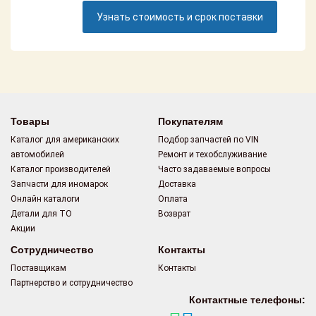
Поставщикам
Узнать стоимость и срок поставки
Партнерство и
сотрудничество
Акции
Новости
Товары
Покупателям
Каталог для американских
Подбор запчастей по VIN
Как оформить
автомобилей
Ремонт и техобслуживание
заказ
Каталог производителей
Часто задаваемые вопросы
Запчасти для иномарок
Доставка
Контакты
Онлайн каталоги
Оплата
Детали для ТО
Возврат
Акции
Сотрудничество
Контакты
Поставщикам
Контакты
Партнерство и сотрудничество
Контактные телефоны: